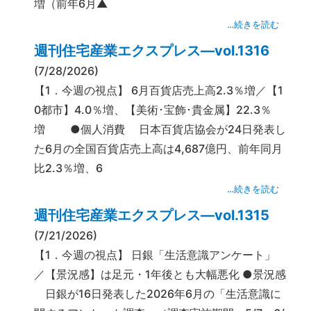
増（前年6月▲
…続きを読む
週刊住宅産業エクスプレス―vol.1316
(7/28/2026)
【1．今週の視点】 6月百貨店売上高2.3％増／【1
0都市】4.0％増、【美術･宝飾･貴金属】22.3％
増 ●個人消費 日本百貨店協会が24日発表し
た6月の全国百貨店売上高は4,687億円、前年同月
比2.3％増、6
…続きを読む
週刊住宅産業エクスプレス―vol.1315
(7/21/2026)
【1．今週の視点】 日銀「生活意識アンケート」
／【景況感】は足元・1年後とも大幅悪化 ●景況感
日銀が16日発表した2026年6月の「生活意識に