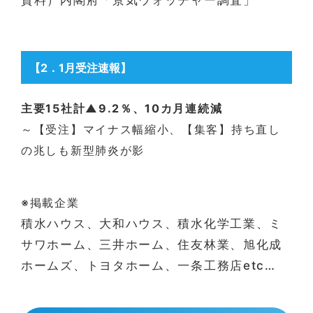
資料）内閣府「景気ウォッチャー調査」
【2
．1月受注速報
】
主要15社計▲9.2％、10カ月連続減
～【受注】マイナス幅縮小、【集客】持ち直し
の兆しも新型肺炎が影
※掲載企業
積水ハウス、大和ハウス、積水化学工業、ミ
サワホーム、三井ホーム、住友林業、旭化成
ホームズ、トヨタホーム、一条工務店etc…