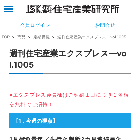
会員ログイン
お問合せ
TOP
>
商品
>
定期購読
>
週刊住宅産業エクスプレス―vol.1005
週刊住宅産業エクスプレス―vo
l.1005
※エクスプレス会員様はご契約１口につき１名様
を無料でご招待！
【1
今週の視点】
．
1月街角景気／先行き判断2カ月連続悪化、