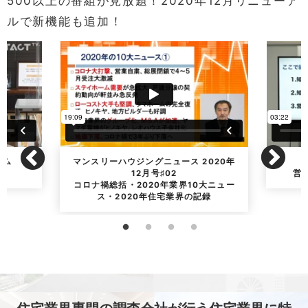
500以上の番組が見放題！2020年12月リニューア
ルで新機能も追加！
ーム
マンスリーハウジングニュース 2020年
12月号♯02
営
コロナ禍総括・2020年業界10大ニュー
ス・2020年住宅業界の記録