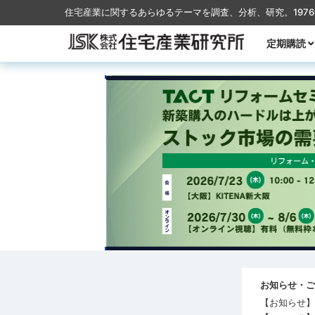
住宅産業に関するあらゆるテーマを調査、分析、研究。197
コンテンツに移動
定期購読
月刊TACT
季刊TACT
週刊住宅産
月刊ハウス
お知らせ・ご
【お知らせ】