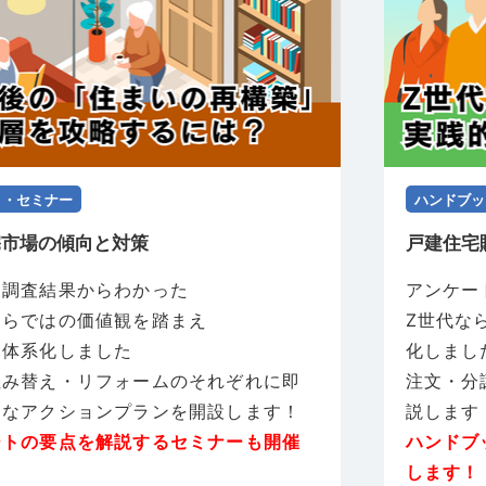
ト・セミナー
ハンドブッ
宅市場の傾向と対策
戸建住宅
ト調査結果からわかった
アンケー
ならではの価値観を踏まえ
Z世代な
を体系化しました
化しまし
住み替え・リフォームのそれぞれに即
注文・分
的なアクションプランを開設します！
説します
ートの要点を解説するセミナーも開催
ハンドブ
！
します！