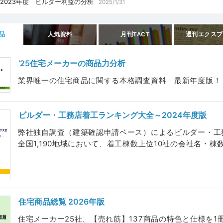
2023年度 ビルダー利益の分析
2025/1/31
No.1ホームビルダー大全集廃刊と後継資料発売のお知らせ
2024/2/16
末年始休業のお知らせ 12/29~1/8
2023/12/1
住宅産業エクスプレスのバックナンバー記事検索サービスをスタートいたし
品
人気資料
月刊TACT
週刊エクスプ
‘23No.1ホームビルダー大全集【速報版】発売中止のお知らせ
2022/10/13
ゴールデンウィーク期間休業のお知らせ 4/29~5/8
2022/04/28
’25住宅メーカーの商品力分析
社従業員を装った不審メールに関する注意喚起とお詫び
2022/03/03
業界唯一の住宅商品に関する本格調査資料 最新年度版！【20
ビルダー・工務店着工ランキング大全～2024年度版
弊社独自調査（建築確認申請ベース）によるビルダー・工
全国1,190地域において、着工棟数上位10社の会社名・棟数を
住宅商品総覧 2026年版
住宅メーカー25社、【売れ筋】137商品の特色と仕様を1