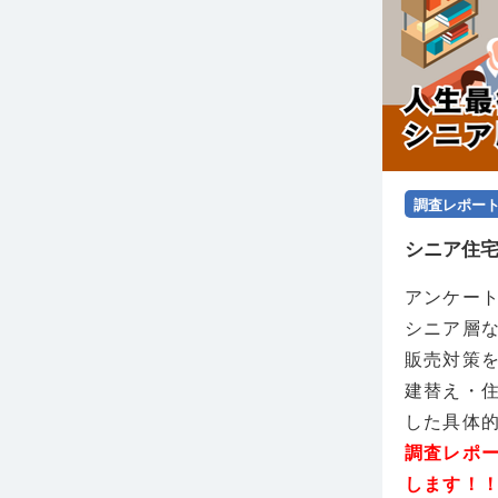
調査レポー
シニア住
アンケー
シニア層
販売対策
建替え・
した具体
調査レポ
します！