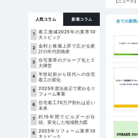
【ニュース】
【お知らせ】
【お知らせ】年
人気コラム
新着コラム
【お知らせ】
全ての新商
【お知らせ】
着工激減2025年の業界10
【お知らせ】
大トピック
弊社および弊
金利と株価上昇で広がる家
計の年代別格差
住宅業界のグループ化と２
大陣営
半世紀前から現代への住宅
着工の変化
2025年度法改正で変わるリ
フォーム事業
住宅着工70万戸割れは近い
未来
約15年間でビルダーが台
頭、変化した地域勢力図
2025年リフォーム業界10
大トピック