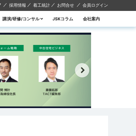
7
採用情報
着工統計
お問合せ
会員ログイン
講演/研修/コンサル
JSKコラム
会社案内
講演
研修
コンサル
講師紹介