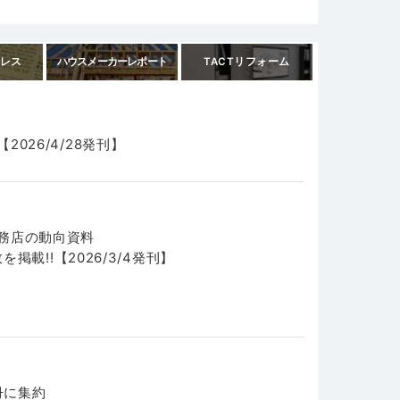
ました
2023/01/16
レス
ハウスメーカーレポート
TACTリフォーム
26/4/28発刊】
務店の動向資料
掲載!!【2026/3/4発刊】
冊に集約