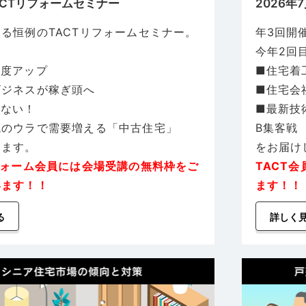
TACTリフォームセミナー
2026年
る恒例のTACTリフォームセミナー。
年3回開
今年2回
献度アップ
■住宅着
ビジネスが稼ぎ頭へ
■住宅会
きない！
■最新技
減のウラで需要増える「中古住宅」
B集客戦
します。
をお届け
フォーム会員には会場受講の無料枠をご
TACT
います！！
ます！！
る
詳しく