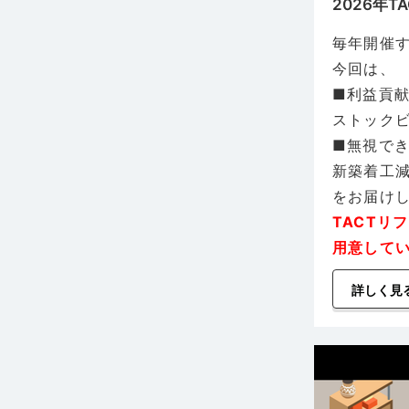
2026年
毎年開催す
今回は、
■利益貢
ストック
■無視で
新築着工
をお届け
TACTリ
用意して
詳しく見