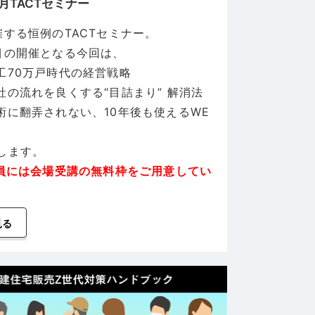
7月TACTセミナー
催する恒例のTACTセミナー。
目の開催となる今回は、
工70万戸時代の経営戦略
社の流れを良くする“目詰まり” 解消法
術に翻弄されない、10年後も使えるWE
します。
会員には会場受講の無料枠をご用意してい
見る