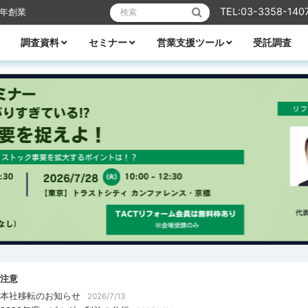
検索:
TEL:03-3358-140
6年創業
調査資料
セミナー
営業支援ツール
受託調査
リフォーム
業エクスプレス
メーカーレポート
全ての資料
ハウスメーカー調査資料
ビルダー調査資料
エリア別着工資料
消費者分析
住宅市場
WEB・デジタル活用
営業ノウハウ
受付中のセミナー
セミナー一覧
講師紹介
TACTテレビ
営業ノウハウ
住宅メーカーの競争力分析
アパート業界の競争力分析
住宅メーカーの商品力分析
住宅商品総覧
TACTホームビルダー経営白書
住宅FC・VCの最新動向
全国住宅市場ハンドブック
全国NO.1ホームビルダー大全集
ビルダー・工務店着工ランキング大全
都道府県別 住宅市場基礎データ
注意
本社移転のお知らせ
2026/7/13