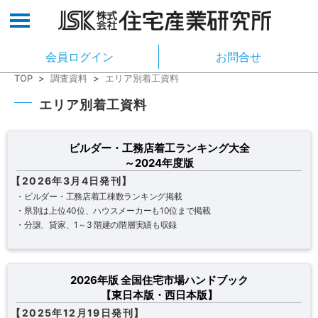
会員ログイン
お問合せ
TOP
>
調査資料
>
エリア別着工資料
エリア別着工資料
ビルダー・工務店着工ランキング大全
～2024年度版
【2026年3月4日発刊】
・ビルダー・工務店着工棟数ランキング掲載
・県別は上位40位、ハウスメーカーも10位まで掲載
・分譲、貸家、1～3 階建の階層実績も収録
2026年版 全国住宅市場ハンドブック
【東日本版・西日本版】
【2025年12月19日発刊】