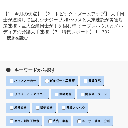
【1．今月の焦点】 【2．トピック・ズームアップ】 大手同
士が連携して生むシナジー 大和ハウスと大東建託が災害対
策連携～巨大企業同士が手を組む時 オープンハウスとメル
ディアの分譲大手連携 【3．特集レポート】 1．202
…続きを読む
キーワードから探す
ハウスメーカー
ビルダー・工務店
賃貸住宅
リフォーム・アフター
住宅商品
間取り・プラン
経営戦略
販売戦略
営業ノウハウ
エリア別着工棟数
広告・集客
ユーザー調査・分析