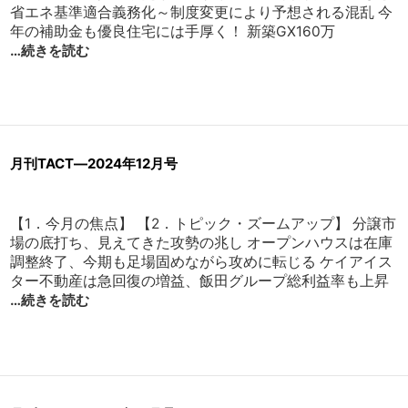
省エネ基準適合義務化～制度変更により予想される混乱 今
年の補助金も優良住宅には手厚く！ 新築GX160万
…続きを読む
月刊TACT―2024年12月号
【1．今月の焦点】 【2．トピック・ズームアップ】 分譲市
場の底打ち、見えてきた攻勢の兆し オープンハウスは在庫
調整終了、今期も足場固めながら攻めに転じる ケイアイス
ター不動産は急回復の増益、飯田グループ総利益率も上昇
…続きを読む