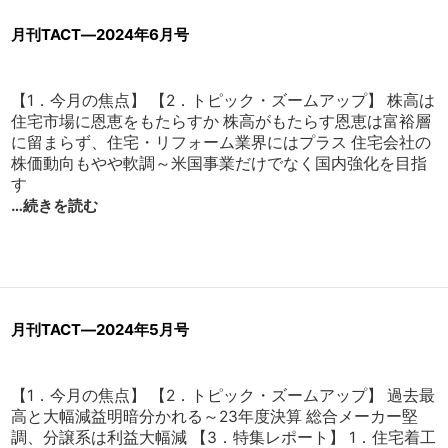
月刊TACT―2024年6月号
【1．今月の焦点】 【2．トピック・ズームアップ】 株高は
住宅市場に恩恵をもたらすか 株高がもたらす恩恵は富裕層
に留まらず、住宅・リフォーム業界にはプラス 住宅会社の
株価動向もやや軟調～米国事業だけでなく国内強化を目指
す
…続きを読む
月刊TACT―2024年5月号
【1．今月の焦点】 【2．トピック・ズームアップ】 過去最
高と大幅減益明暗分かれる～23年度決算 総合メーカー堅
調、分譲系は利益大幅減 【3．特集レポート】 1．住宅着工