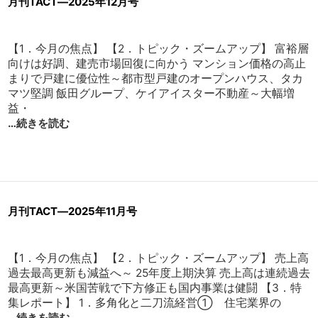
月刊TACT―2025年12月号
【1．今月の焦点】 【2．トピック・ズームアップ】 富裕層
向けは好調、建売市場回復に向かう マンション価格の高止
まりで戸建に優位性～都市型戸建のオープンハウス、タカ
マツ堅調 飯田グループ、ケイアイスター不動産～大幅増
益・
…続きを読む
月刊TACT―2025年11月号
【1．今月の焦点】 【2．トピック・ズームアップ】 売上高
過去最高更新も減益へ～ 25年度上期決算 売上高は連続過去
最高更新～米国苦戦で下方修正も国内事業は健闘 【3．特
集レポート】 1．多角化と二刀流経営① 住宅業界の
…続きを読む