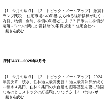
【1．今月の焦点】 【2．トピック・ズームアップ】 激震ト
ランプ関税！ 住宅市場への影響 あらゆる経済指標が動く～
為替、物価、金利、株価の影響どこまで？ 日米共に株価が
急落～“いつの間にか富裕層”の消費減速？ 住宅会社へ
…続きを読む
月刊TACT―2025年3月号
【1．今月の焦点】 【2．トピック・ズームアップ】 2024
年度決算、積水、住林過去最高更新！ 過去最高決算が続く
～積水４兆円、住林２兆円の大台超え 顧客基盤を更に強固
なものとしストックの好循環につなげる 【3．特集レポ
…続きを読む