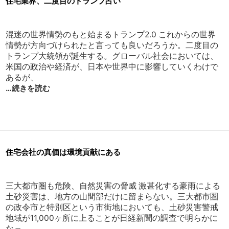
住宅業界、二度目のトランプ占い
混迷の世界情勢のもと始まるトランプ2.0 これからの世界
情勢が方向づけられたと言っても良いだろうか。二度目の
トランプ大統領が誕生する。グローバル社会においては、
米国の政治や経済が、日本や世界中に影響していくわけで
あるが、
…続きを読む
住宅会社の真価は環境貢献にある
三大都市圏も危険、自然災害の脅威 激甚化する豪雨による
土砂災害は、地方の山間部だけに留まらない。三大都市圏
の政令市と特別区という市街地においても、土砂災害警戒
地域が11,000ヶ所に上ることが日経新聞の調査で明らかに
なっ