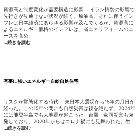
資源高と制度変化が需要構造に影響 イラン情勢の影響で
先行きが見通せない状況が続く。原油高、それに伴うイン
フレは日本経済にあらゆる影響が及んでくるが、資源高に
よるエネルギー価格のインフレは、省エネリフォームのニ
ーズを高め
…続きを読む
有事に強いエネルギー自給自足住宅
リスクが常態化する時代 東日本大震災から15年の月日が
経った。この15年の間にも自然災害は後を絶たず、2024年
には能登半島でも大地震が起こった。台風・豪雨災害も頻
発しており、2020年からはコロナ禍にも見舞われた。生
…続きを読む