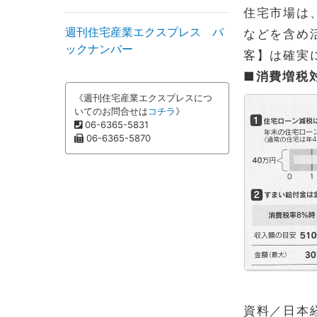
住宅市場は
週刊住宅産業エクスプレス バ
などを含め
ックナンバー
客】は確実
■消費増税
《週刊住宅産業エクスプレスにつ
いてのお問合せは
コチラ
》
06-6365-5831
06-6365-5870
資料／日本