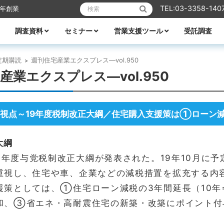
検索:
TEL:03-3358-140
6年創業
調査資料
セミナー
営業支援ツール
受託調査
リフォーム
業エクスプレス
メーカーレポート
全ての資料
ハウスメーカー調査資料
ビルダー調査資料
エリア別着工資料
消費者分析
住宅市場
WEB・デジタル活用
営業ノウハウ
受付中のセミナー
セミナー一覧
講師紹介
TACTテレビ
営業ノウハウ
住宅メーカーの競争力分析
アパート業界の競争力分析
住宅メーカーの商品力分析
住宅商品総覧
TACTホームビルダー経営白書
住宅FC・VCの最新動向
全国住宅市場ハンドブック
全国NO.1ホームビルダー大全集
ビルダー・工務店着工ランキング大全
都道府県別 住宅市場基礎データ
定期購読
週刊住宅産業エクスプレス―vol.950
>
産業エクスプレス―vol.950
視点～19年度税制改正大綱／住宅購入支援策は①ローン
大綱
19年度与党税制改正大綱が発表された。19年10月に
重視し、住宅や車、企業などの減税措置を拡充する内
援策としては、①住宅ローン減税の3年間延長（10年
和、③省エネ・高耐震住宅の新築・改築にポイント付
。