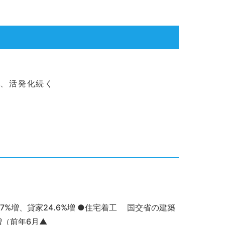
増、活発化続く
.7%増、貸家24.6%増 ●住宅着工 国交省の建築
増（前年6月▲