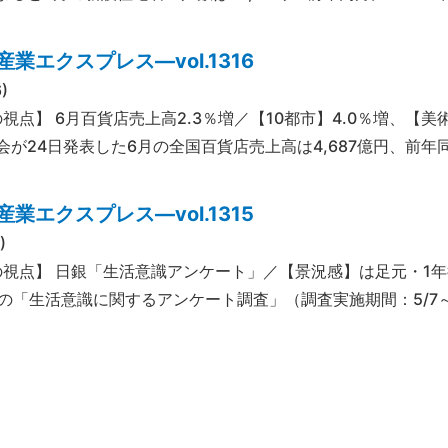
業エクスプレス―vol.1316
)
の視点】 6月百貨店売上高2.3％増／【10都市】4.0％増、【
会が24日発表した6月の全国百貨店売上高は4,687億円、前年同
業エクスプレス―vol.1315
)
の視点】 日銀「生活意識アンケート」／【景況感】は足元・1年
6月の「生活意識に関するアンケート調査」（調査実施期間：5/7～