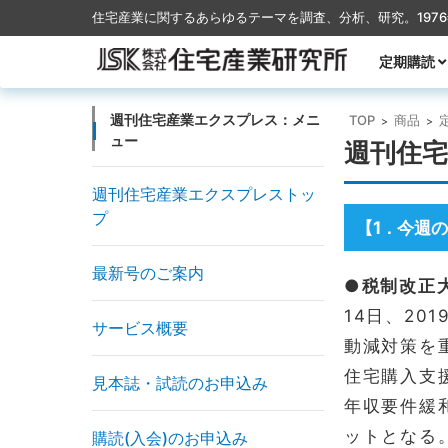
住宅産業に関するあらゆるテーマを調査、分析、研究。197
コンテンツに移動
定期購読
月刊TACT
季刊TACT
週刊住宅産
月刊ハウス
週刊住宅産業エクスプレス：メニ
TOP
商品
>
>
ュー
週刊住宅
週刊住宅産業エクスプレストッ
プ
【1
今週の
．
最新号のご案内
●税制改正
14日、20
サービス概要
動減対策を
住宅購入支
見本誌・試読のお申込み
年収要件緩
ットとなる
購読(入会)のお申込み