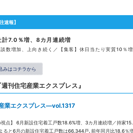
受注速報
】
社計7.0％増、8カ月連続増
談数増加、上向き続く／【集客】休日当たり実質10％
込みはコチラから
『週刊住宅産業エクスプレス』
業エクスプレス―vol.1317
視点】 6月新設住宅着工戸数18.6%増、3カ月連続増／持家15
ると6月の新設住宅着工戸数は66,344戸､前年同月比18.6％