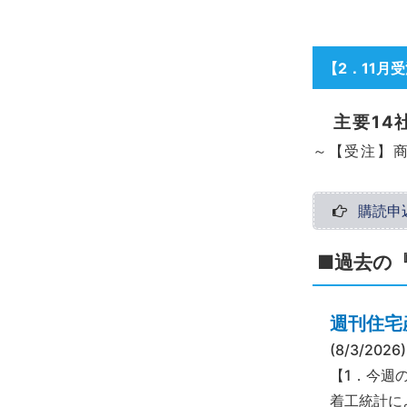
【2
．11月
主要14
～【受注】商
購読申
■過去の
週刊住宅産
(8/3/2026)
【1．今週の
着工統計によ