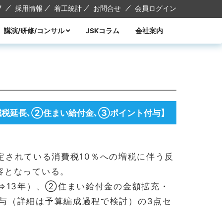
7
採用情報
着工統計
お問合せ
会員ログイン
講演/研修/コンサル
JSKコラム
会社案内
講演
研修
コンサル
講師紹介
減税延長､②住まい給付金､③ポイント付与】
予定されている消費税10％への増税に伴う反
容となっている。
⇒13年）、②住まい給付金の金額拡充・
与（詳細は予算編成過程で検討）の3点セ