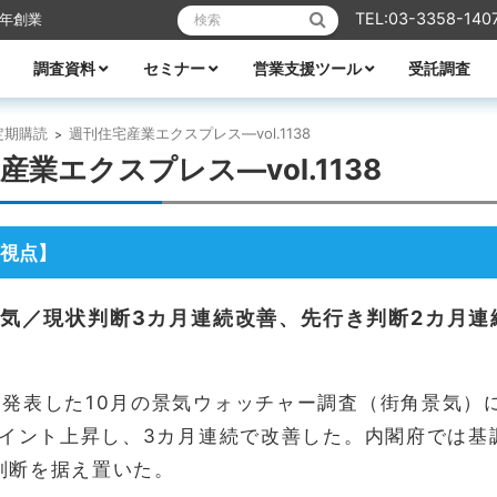
検索:
TEL:03-3358-140
6年創業
調査資料
セミナー
営業支援ツール
受託調査
リフォーム
業エクスプレス
メーカーレポート
全ての資料
ハウスメーカー調査資料
ビルダー調査資料
エリア別着工資料
消費者分析
住宅市場
WEB・デジタル活用
営業ノウハウ
受付中のセミナー
セミナー一覧
講師紹介
TACTテレビ
営業ノウハウ
住宅メーカーの競争力分析
アパート業界の競争力分析
住宅メーカーの商品力分析
住宅商品総覧
TACTホームビルダー経営白書
住宅FC・VCの最新動向
全国住宅市場ハンドブック
全国NO.1ホームビルダー大全集
ビルダー・工務店着工ランキング大全
都道府県別 住宅市場基礎データ
定期購読
週刊住宅産業エクスプレス―vol.1138
>
産業エクスプレス―vol.1138
視点】
景気／現状判断3カ月連続改善、先行き判断2カ月連
日発表した10月の景気ウォッチャー調査（街角景気）に
5ポイント上昇し、3カ月連続で改善した。内閣府では
判断を据え置いた。