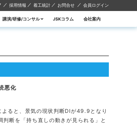
7
採用情報
着工統計
お問合せ
会員ログイン
講演/研修/コンサル
JSKコラム
会社案内
講演
研修
コンサル
講師紹介
続悪化
よると、景気の現状判断DIが49.9となり
基調判断を「持ち直しの動きが見られる」と