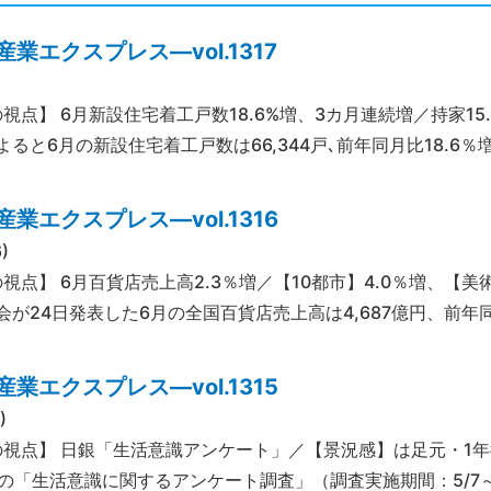
業エクスプレス―vol.1317
視点】 6月新設住宅着工戸数18.6%増、3カ月連続増／持家15
ると6月の新設住宅着工戸数は66,344戸､前年同月比18.6％
業エクスプレス―vol.1316
)
の視点】 6月百貨店売上高2.3％増／【10都市】4.0％増、【
会が24日発表した6月の全国百貨店売上高は4,687億円、前年同
業エクスプレス―vol.1315
)
の視点】 日銀「生活意識アンケート」／【景況感】は足元・1年
6月の「生活意識に関するアンケート調査」（調査実施期間：5/7～