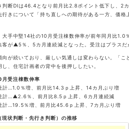
判断DIは46.4となり前月比2.8ポイント低下し、
先行きについて「持ち直しへの期待がある一方、価格
大手中堅14社の10月受注棟数伸率が前年同月比1.0
集客が▲5％、5カ月連続減となった。受注はプラス
傾向が続いており、厳しい気通しは変わらない。「こ
用し、住宅計画者の背中を後押ししたい。
10月受注棟数伸率
計…1.0％増、前月比14.3ｐ上昇、14カ月ぶり増
計…▲2.6％、前月比8.5ｐ上昇、6カ月連続減
計…19.5％増、前月比45.6ｐ上昇、7カ月ぶり増
（現状判断・先行き判断）の推移