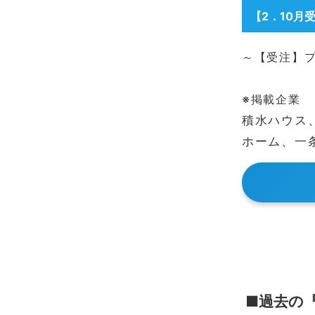
【2
．10月
～【受注】プ
※掲載企業
積水ハウス
ホーム、一
■過去の