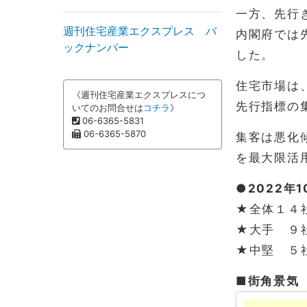
一方、先行き
週刊住宅産業エクスプレス バ
内閣府では
ックナンバー
した。
住宅市場は、
《週刊住宅産業エクスプレスにつ
先行指標の
いてのお問合せは
コチラ
》
06-6365-5831
06-6365-5870
集客は悪化
を最大限活
●2022年
★全体１４社
★大手 ９社
★中堅 ５社
■街角景気