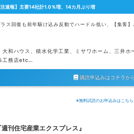
受注速報
】主要14社計1.0％増、14カ月ぶり増
ラス回復も前年駆け込み反動でハードル低い、【集客】▲
、大和ハウス、積水化学工業、ミサワホーム、三井ホ
条工務店etc…
購読申込みはコチラか
※無料試読のお申込みはこちら
『週刊住宅産業エクスプレス』