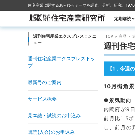
住宅産業に関するあらゆるテーマを調査、分析、研究。197
コンテンツに移動
定期購読
月刊TACT
季刊TACT
週刊住宅産
月刊ハウス
週刊住宅産業エクスプレス：メニ
TOP
商品
>
>
ュー
週刊住宅
週刊住宅産業エクスプレストッ
プ
【1
今週の
．
最新号のご案内
10月街角
サービス概要
●景気動向
内閣府が9
見本誌・試読のお申込み
前月比1.
し、前月の
購読(入会)のお申込み