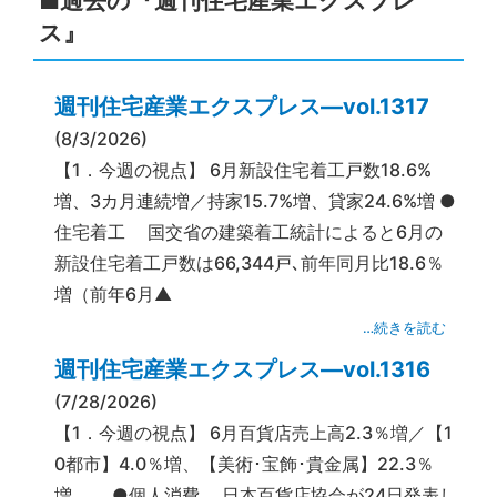
■過去の『週刊住宅産業エクスプレ
ス』
週刊住宅産業エクスプレス―vol.1317
(8/3/2026)
【1．今週の視点】 6月新設住宅着工戸数18.6%
増、3カ月連続増／持家15.7%増、貸家24.6%増 ●
住宅着工 国交省の建築着工統計によると6月の
新設住宅着工戸数は66,344戸､前年同月比18.6％
増（前年6月▲
…続きを読む
週刊住宅産業エクスプレス―vol.1316
(7/28/2026)
【1．今週の視点】 6月百貨店売上高2.3％増／【1
0都市】4.0％増、【美術･宝飾･貴金属】22.3％
増 ●個人消費 日本百貨店協会が24日発表し