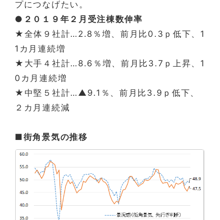
プにつなげたい。
●２０１９年２月受注棟数伸率
★全体９社計…2.8％増、前月比0.3ｐ低下、1
1カ月連続増
★大手４社計…8.6％増、前月比3.7ｐ上昇、1
0カ月連続増
★中堅５社計…▲9.1％、前月比3.9ｐ低下、
２カ月連続減
■街角景気の推移