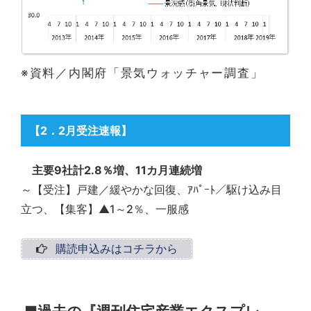
※資料／内閣府「景気ウォッチャー調査」
【2
．2月受注速報
】
主要9社計2.8％増、11カ月連続増
～【受注】戸建／緩やかな回復、ｱﾊﾟｰﾄ／駆け込み目
立つ、【集客】▲1～2％、一服感
購読申込みはコチラから