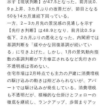
示す【現状判断】が47.5となった。前月比0.
9ｐ上昇、3カ月ぶりの改善だが、節目となる
50を14カ月連続下回っている。
一方、2～3カ月先の景況感の見通しを示す
【先行き判断】は48.9となり、前月比0.5ｐ
低下、2カ月ぶりの悪化となった。内閣府では
基調判断を「緩やかな回復基調が続いてい
る」に引き上げた。しかし、1月の景気動向指
数の基調判断が下方修正されるなど先行きの
不透明感は否めない。
住宅市場は2月時点でも主力の戸建に消費増税
の駆け込みの動きは殆どみられないが、アパ
ートでは駆け込みが発生している。消費増税
も不透明だが、積極的な仕掛けとフォローの
徹底を継続し、ランクアップ、歩留まりアッ