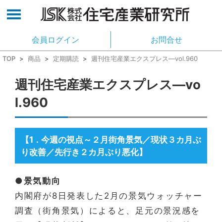
会員ログイン
お問合せ
TOP
>
商品
>
定期購読
>
週刊住宅産業エクスプレス―vol.960
週刊住宅産業エクスプレス―vo
l.960
【1
今週の視点～２月街角景気／現状３カ月ぶ
．
り改善／先行き２カ月ぶり悪化】
●景気動向
内閣府が8日発表した2月の景気ウォッチャー
調査（街角景気）によると、足元の景況感を