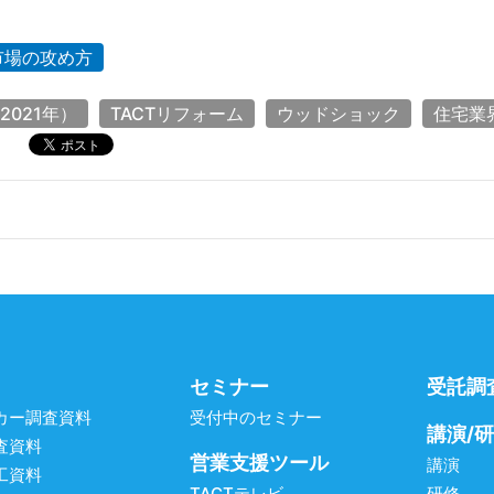
市場の攻め方
2021年）
TACTリフォーム
ウッドショック
住宅業
セミナー
受託調
カー調査資料
受付中のセミナー
講演/
査資料
営業支援ツール
講演
工資料
TACTテレビ
研修