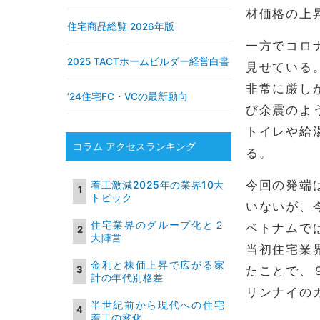
材価格の上
住宅商品総覧 2026年版
一方でコロ
2025 TACTホームビルダー経営白書
見せている
非常に厳し
’24住宅FC・VCの最新動向
び余震のよ
トイレや給
コラム アクセスランキング
る。
今回の発端
着工激減2025年の業界10大
トピック
いないが、
住宅業界のグループ化と２
ベトナムで
大陣営
当初住宅業
金利と株価上昇で広がる家
たことで、
計の年代別格差
リンナイの
半世紀前から現代への住宅
着工の変化