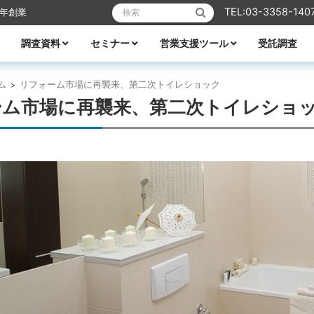
検索:
TEL:03-3358-140
6年創業
調査資料
セミナー
営業支援ツール
受託調査
リフォーム
業エクスプレス
メーカーレポート
全ての資料
ハウスメーカー調査資料
ビルダー調査資料
エリア別着工資料
消費者分析
住宅市場
WEB・デジタル活用
営業ノウハウ
受付中のセミナー
セミナー一覧
講師紹介
TACTテレビ
営業ノウハウ
住宅メーカーの競争力分析
アパート業界の競争力分析
住宅メーカーの商品力分析
住宅商品総覧
TACTホームビルダー経営白書
住宅FC・VCの最新動向
全国住宅市場ハンドブック
全国NO.1ホームビルダー大全集
ビルダー・工務店着工ランキング大全
都道府県別 住宅市場基礎データ
ム
リフォーム市場に再襲来、第二次トイレショック
>
ーム市場に再襲来、第二次トイレショ