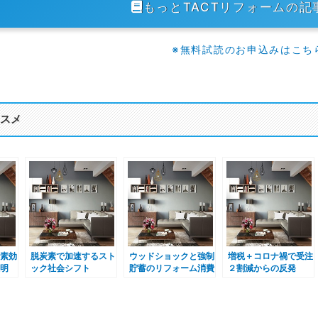
もっとTACTリフォームの記
※無料試読のお申込みはこち
スメ
素効
脱炭素で加速するスト
ウッドショックと強制
増税＋コロナ禍で受注
明
ック社会シフト
貯蓄のリフォーム消費
２割減からの反発