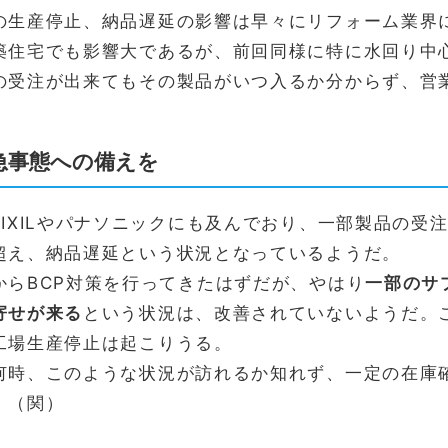
の生産停止、納品遅延の影響は早々にリフォーム業界
築住宅でも影響大であるが、前回同様に特に水回り中
の受注が出来てもその製品がいつ入るか分からず、営
急事態への備えを
LIXILやパナソニックにも及んでおり、一部製品の受
超え、納品遅延という状況となっているようだ。
からBCP対策を行ってきたはずだが、やはり
一部のサ
寄せが来る
という状況は、改善されていないようだ。
工場生産停止は起こりうる。
何時、このような状況が訪れるか知れず、一定の在庫
。（関）