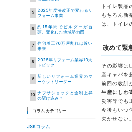
トイレ製品
2025年度法改正で変わるリ
もちろん新
フォーム事業
は、トイレ
約15年間でビルダーが台
頭、変化した地域勢力図
住宅着工70万戸割れは近い
改めて緊
未来
2025年リフォーム業界10大
トピック
その影響は
産キャパを
新しいリフォーム業界のマ
ーケットリーダー
前回の教訓
生産にしわ
ナフサショックと金利上昇
の駆け込み？
災害等でも
今後もいつ
コラム カテゴリー
欠かせない
JSKコラム