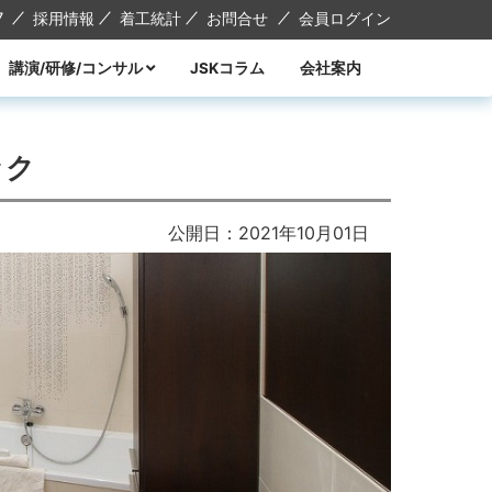
7
採用情報
着工統計
お問合せ
会員ログイン
講演/研修/コンサル
JSKコラム
会社案内
講演
研修
コンサル
講師紹介
ック
公開日：2021年10月01日