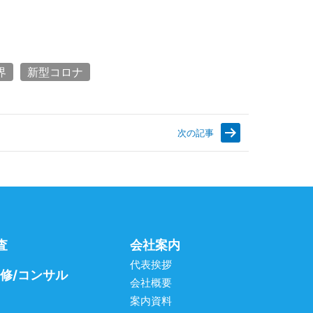
界
新型コロナ
次の記事
査
会社案内
代表挨拶
研修/コンサル
会社概要
案内資料