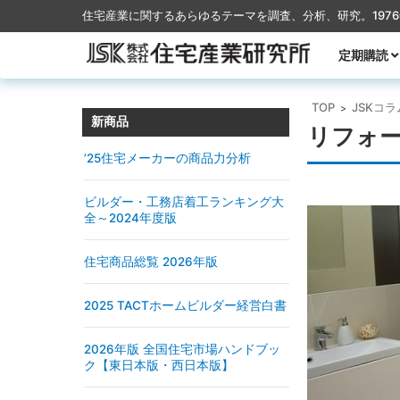
住宅産業に関するあらゆるテーマを調査、分析、研究。197
コンテンツに移動
定期購読
月刊TACT
季刊TACT
週刊住宅産
月刊ハウス
TOP
JSKコラ
>
新商品
リフォ
’25住宅メーカーの商品力分析
ビルダー・工務店着工ランキング大
全～2024年度版
住宅商品総覧 2026年版
2025 TACTホームビルダー経営白書
2026年版 全国住宅市場ハンドブッ
ク【東日本版・西日本版】