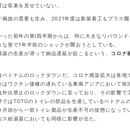
昇は収束を見せていない。
ナ禍故の需要も生み、2021年度は新築着工もプラス
。
かった前年の第Ⅰ四半期からは、特に大きなリバウン
うな形で1年半前のショックが襲おうとしている。
湯器の生産が滞って納品遅延が起こるという、
コロナ
はベトナムのロックダウンだ。コロナ感染拡大は各地
今はワクチン接種の遅れている東南アジアにおいて状
は外出禁止のロックダウンに至っており、その影響で
界ではTOTOのトイレの部品を生産しているベトナム
９月頭から一部トイレ製品が生産不可の状態になって
ガス給湯器においても同様に影響が出た。