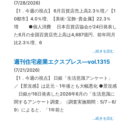
(7/28/2026)
【1．今週の視点】 6月百貨店売上高2.3％増／【1
0都市】4.0％増、【美術･宝飾･貴金属】22.3％
増 ●個人消費 日本百貨店協会が24日発表し
た6月の全国百貨店売上高は4,687億円、前年同月
比2.3％増、6
…続きを読む
週刊住宅産業エクスプレス―vol.1315
(7/21/2026)
【1．今週の視点】 日銀「生活意識アンケート」
／【景況感】は足元・1年後とも大幅悪化 ●景況感
日銀が16日発表した2026年6月の「生活意識に
関するアンケート調査」（調査実施期間：5/7～6/
9）によると、「1年前と
…続きを読む