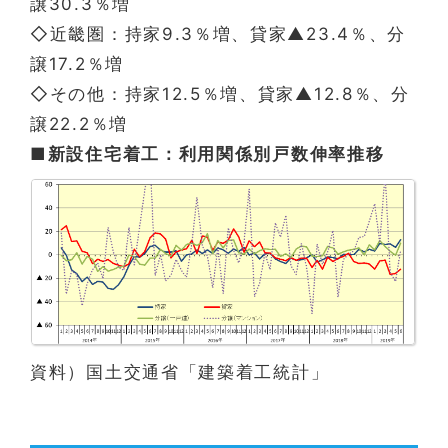
譲30.3％増
◇近畿圏：持家9.3％増、貸家▲23.4％、分
譲17.2％増
◇その他：持家12.5％増、貸家▲12.8％、分
譲22.2％増
■新設住宅着工：利用関係別戸数伸率推移
資料）国土交通省「建築着工統計」