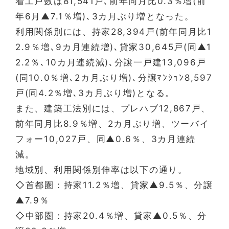
着工戸数は81,541戸､前年同月比0.3％増(前
年6月▲7.1％増)､3カ月ぶり増となった。
利用関係別には、持家28,394戸(前年同月比1
2.9％増､9カ月連続増)､貸家30,645戸(同▲1
2.2％､10カ月連続減)､分譲一戸建13,096戸
(同10.0％増､2カ月ぶり増)､分譲ﾏﾝｼｮﾝ8,597
戸(同4.2％増､3カ月ぶり増)となる。
また、建築工法別には、プレハブ12,867戸、
前年同月比8.9％増、2カ月ぶり増、ツーバイ
フォー10,027戸、同▲0.6％、3カ月連続
減。
地域別、利用関係別伸率は以下の通り。
◇首都圏：持家11.2％増、貸家▲9.5％、分譲
▲7.9％
◇中部圏：持家20.4％増、貸家▲0.5％、分