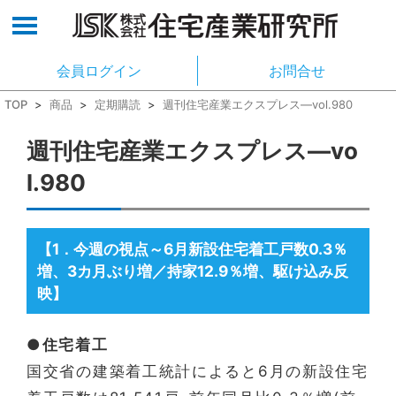
会員ログイン
お問合せ
TOP
>
商品
>
定期購読
>
週刊住宅産業エクスプレス―vol.980
週刊住宅産業エクスプレス―vo
l.980
【1
今週の視点～6月新設住宅着工戸数0.3％
．
増、3カ月ぶり増／持家12.9％増、駆け込み反
映】
●住宅着工
国交省の建築着工統計によると6月の新設住宅