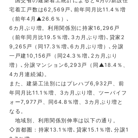
国交省の建築着工統計によると4月の新設住
宅着工戸数は62,569戸､前年同月比11.4％増
（前年4月▲26.6％）､
6カ月ぶり増。利用関係別に持家16,296戸
（前年同月比19.5％増､3カ月ぶり増)､貸家2
9,265戸（同17.3％増､6カ月ぶり増）､分譲
一戸建10,156戸（同24.3％増､2カ月ぶり
増）､分譲マンション6,293戸（同▲18.4％、
4カ月連続減)。
また、建築工法別にはプレハブ6,932戸、前
年同月比11.1％増、3カ月ぶり増、ツーバイフ
ォー7,977戸、同64.8％増、3カ月ぶり増と
なる。
地域別、利用関係別伸率は以下の通り。
◇首都圏：持家13.1％増､貸家15.1％増､分譲1