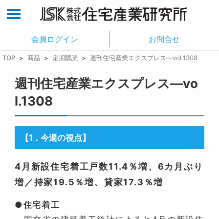
会員ログイン
お問合せ
TOP
>
商品
>
定期購読
>
週刊住宅産業エクスプレス―vol.1308
週刊住宅産業エクスプレス―vo
l.1308
【1
今週の視点】
．
4月新設住宅着工戸数11.4％増、6カ月ぶり
増／持家19.5％増、貸家17.3％増
●住宅着工