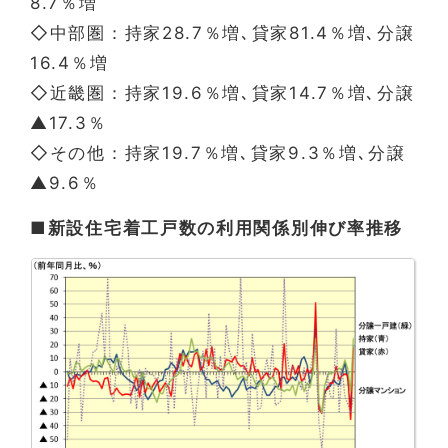
8.7％増
◇中部圏：持家28.7％増､貸家81.4％増､分譲
16.4％増
◇近畿圏：持家19.6％増､貸家14.7％増､分譲
▲17.3％
◇その他：持家19.7％増､貸家9.3％増､分譲
▲9.6％
■新設住宅着工戸数の利用関係別伸び率推移