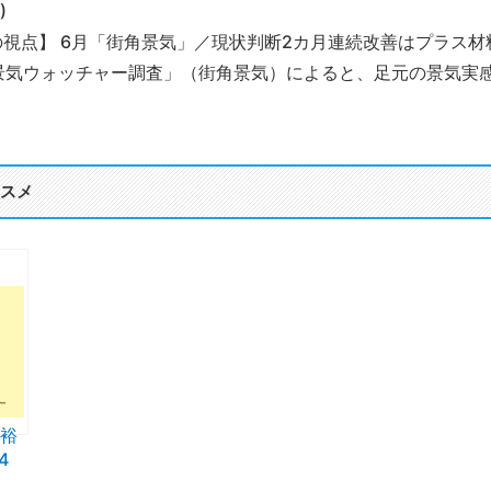
)
の視点】 6月「街角景気」／現状判断2カ月連続改善はプラス材
景気ウォッチャー調査」（街角景気）によると、足元の景気実感
スメ
裕
4