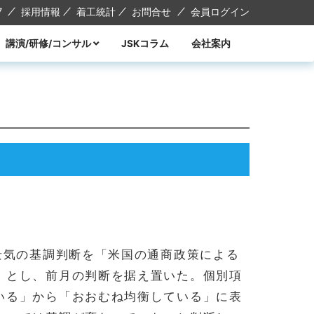
7
採用情報
着工統計
お問合せ
会員ログイン
講演/研修/コンサル
JSKコラム
会社案内
講演
研修
コンサル
講師紹介
景気の基調判断を「米国の通商政策による
」とし、前月の判断を据え置いた。個別項
いる」から「おおむね均衡している」に表