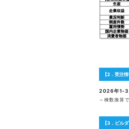
【2
．
受注
2026年1
～棟数換算で
【3
．
ビルダ