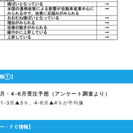
情報①】
-3月・4-6月受注予想（アンケート調査より）
1-3月▲5％、4-6月▲4％が平均像
ー・ＦＣ情報】