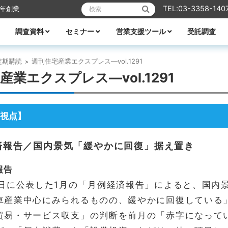
検索:
TEL:03-3358-140
6年創業
調査資料
セミナー
営業支援ツール
受託調査
リフォーム
業エクスプレス
メーカーレポート
全ての資料
ハウスメーカー調査資料
ビルダー調査資料
エリア別着工資料
消費者分析
住宅市場
WEB・デジタル活用
営業ノウハウ
受付中のセミナー
セミナー一覧
講師紹介
TACTテレビ
営業ノウハウ
住宅メーカーの競争力分析
アパート業界の競争力分析
住宅メーカーの商品力分析
住宅商品総覧
TACTホームビルダー経営白書
住宅FC・VCの最新動向
全国住宅市場ハンドブック
全国NO.1ホームビルダー大全集
ビルダー・工務店着工ランキング大全
都道府県別 住宅市場基礎データ
定期購読
週刊住宅産業エクスプレス―vol.1291
>
産業エクスプレス―vol.1291
視点】
済報告／国内景気「緩やかに回復」据え置き
報告
2日に公表した1月の「月例経済報告」によると、国内
車産業中心にみられるものの、緩やかに回復している
貿易・サービス収支」の判断を前月の「赤字になって