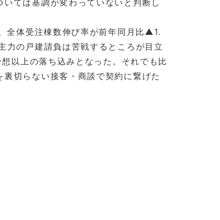
ついては基調が変わっていないと判断し
、全体受注棟数伸び率が前年同月比▲1.
、主力の戸建請負は苦戦するところが目立
り予想以上の落ち込みとなった。それでも比
を裏切らない接客・商談で契約に繋げた