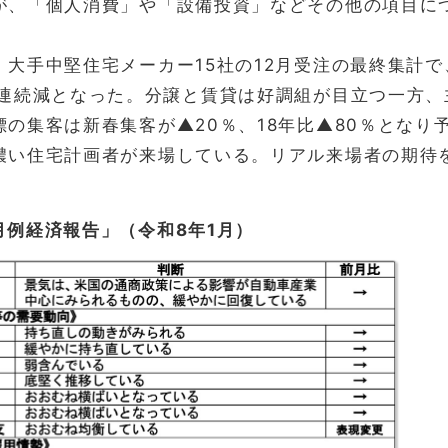
が、「個人消費」や「設備投資」などその他の項目に
、大手中堅住宅メーカー15社の12月受注の最終集計で
月連続減となった。分譲と賃貸は好調組が目立つ一方
標の集客は新春集客が▲20％、18年比▲80％とな
濃い住宅計画者が来場している。リアル来場者の期待
月例経済報告」（令和8年1月）