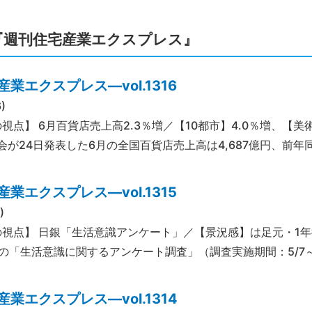
『週刊住宅産業エクスプレス』
業エクスプレス―vol.1316
)
の視点】 6月百貨店売上高2.3％増／【10都市】4.0％増、【
会が24日発表した6月の全国百貨店売上高は4,687億円、前年同
業エクスプレス―vol.1315
)
の視点】 日銀「生活意識アンケート」／【景況感】は足元・1年
6月の「生活意識に関するアンケート調査」（調査実施期間：5/7～
業エクスプレス―vol.1314