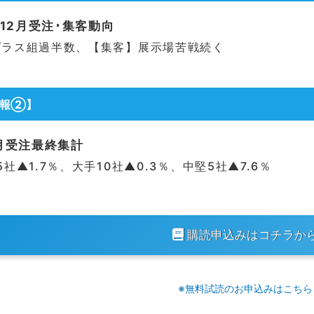
0-12月受注･集客動向
プラス組過半数、【集客】展示場苦戦続く
情報②】
2月受注最終集計
社▲1.7％、大手10社▲0.3％、中堅5社▲7.6％
購読申込みはコチラか
※無料試読のお申込みはこちら