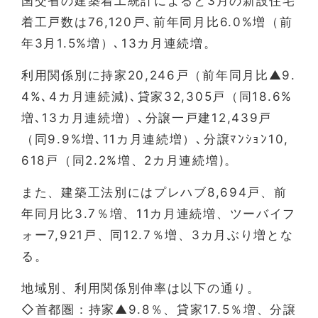
国交省の建築着工統計によると3月の新設住宅
着工戸数は76,120戸､前年同月比6.0%増（前
年3月1.5%増）､13カ月連続増。
利用関係別に持家20,246戸（前年同月比▲9.
4%､4カ月連続減)､貸家32,305戸（同18.6%
増､13カ月連続増）､分譲一戸建12,439戸
（同9.9%増､11カ月連続増）､分譲ﾏﾝｼｮﾝ10,
618戸（同2.2%増、2カ月連続増)。
また、建築工法別にはプレハブ8,694戸、前
年同月比3.7％増、11カ月連続増、ツーバイフ
ォー7,921戸、同12.7％増、3カ月ぶり増とな
る。
地域別、利用関係別伸率は以下の通り。
◇首都圏：持家▲9.8％、貸家17.5％増、分譲