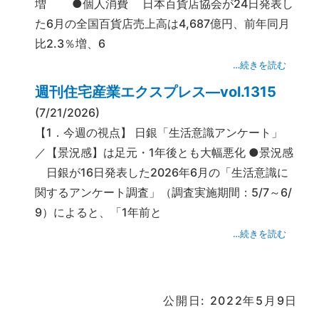
増 ●個人消費 日本百貨店協会が24日発表し
た6月の全国百貨店売上高は4,687億円、前年同月
比2.3％増、6
…続きを読む
週刊住宅産業エクスプレス―vol.1315
(7/21/2026)
【1．今週の視点】 日銀「生活意識アンケート」
／【景況感】は足元・1年後とも大幅悪化 ●景況感
日銀が16日発表した2026年6月の「生活意識に
関するアンケート調査」（調査実施期間：5/7～6/
9）によると、「1年前と
…続きを読む
公開日: 2022年5月9日