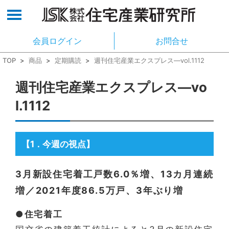
会員ログイン
お問合せ
TOP
>
商品
>
定期購読
>
週刊住宅産業エクスプレス―vol.1112
週刊住宅産業エクスプレス―vo
l.1112
【1
今週の視点】
．
3月新設住宅着工戸数6.0％増、13カ月連続
増／2021年度86.5万戸、3年ぶり増
●住宅着工