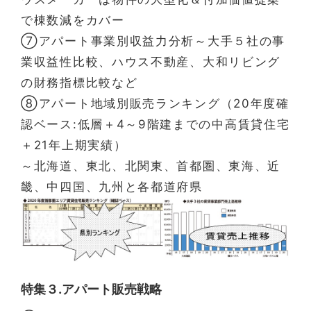
で棟数減をカバー
➆アパート事業別収益力分析～大手５社の事
業収益性比較、ハウス不動産、大和リビング
の財務指標比較など
⑧アパート地域別販売ランキング（20年度確
認ベース:低層＋4～9階建までの中高賃貸住宅
＋21年上期実績）
～北海道、東北、北関東、首都圏、東海、近
畿、中四国、九州と各都道府県
特集３.アパート販売戦略