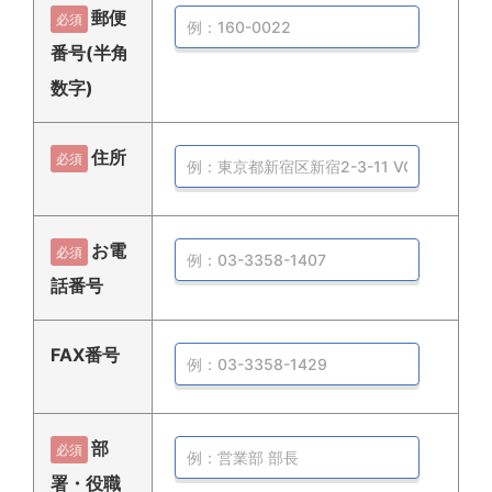
郵便
必須
番号(半角
数字)
住所
必須
お電
必須
話番号
FAX番号
部
必須
署・役職