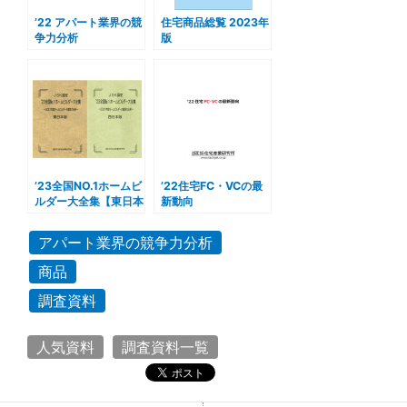
’22 アパート業界の競
住宅商品総覧 2023年
争力分析
版
’23全国NO.1ホームビ
’22住宅FC・VCの最
ルダー大全集【東日本
新動向
版・西日本版】
アパート業界の競争力分析
商品
調査資料
人気資料
調査資料一覧