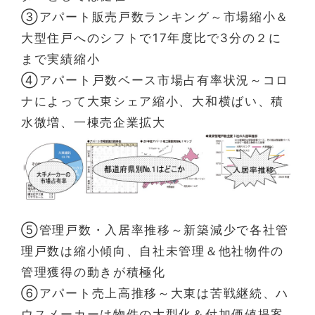
③アパート販売戸数ランキング～市場縮小＆
大型住戸へのシフトで17年度比で3分の２に
まで実績縮小
④アパート戸数ベース市場占有率状況～コロ
ナによって大東シェア縮小、大和横ばい、積
水微増、一棟売企業拡大
⑤管理戸数・入居率推移～新築減少で各社管
理戸数は縮小傾向、自社未管理＆他社物件の
管理獲得の動きが積極化
➅アパート売上高推移～大東は苦戦継続、ハ
ウスメーカーは物件の大型化＆付加価値提案