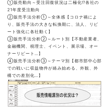
①販売動向～受注回復状況は二極化⁉各社の
21年度受注動向
②販売手法分析①～全体感【コロナ禍によ
り、販売手法の大きな転換期に、法人、リピ
ート強化に各社動く】
③販売手法分析②～ルート別【不動産業者、
金融機関、税理士、イベント、展示場、オー
ナーリピート…】
④販売手法分析③～テーマ別【都市部中心部
での戦いに収益物件が絡み始める、外観、外
構での差別化…】