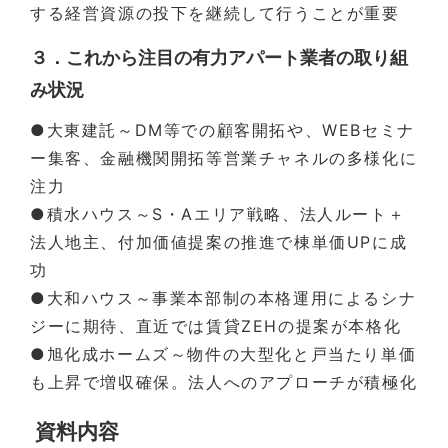
する経営資源の投下を継続して行うことが重要
３．これから注目の有力アパート業者の取り組
み状況
●大東建託～DM等での顧客開拓や、WEBセミナ
ー集客、金融機関開拓等営業チャネルの多様化に
注力
●積水ハウス～S・Aエリア戦略、法人ルート＋
法人地主、付加価値提案の推進で棟単価UPに成
功
●大和ハウス～事業本部制の本格運用によるシナ
ジーに期待、直近では賃貸ZEHの提案が本格化
●旭化成ホームズ～物件の大型化と戸当たり単価
も上昇で増収確保。法人へのアプローチが積極化
資料内容