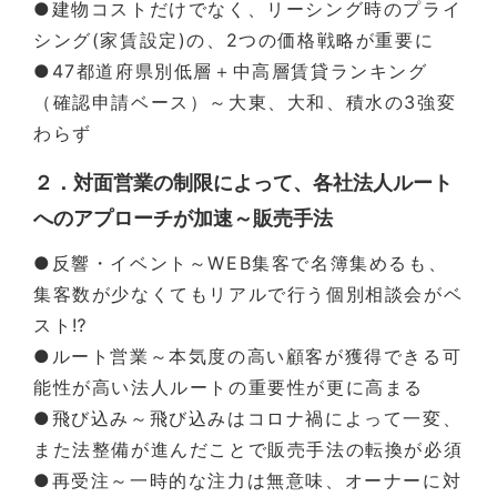
●建物コストだけでなく、リーシング時のプライ
シング(家賃設定)の、2つの価格戦略が重要に
●47都道府県別低層＋中高層賃貸ランキング
（確認申請ベース）～大東、大和、積水の3強変
わらず
２．対面営業の制限によって、各社法人ルート
へのアプローチが加速～販売手法
●反響・イベント～WEB集客で名簿集めるも、
集客数が少なくてもリアルで行う個別相談会がベ
スト⁉
●ルート営業～本気度の高い顧客が獲得できる可
能性が高い法人ルートの重要性が更に高まる
●飛び込み～飛び込みはコロナ禍によって一変、
また法整備が進んだことで販売手法の転換が必須
●再受注～一時的な注力は無意味、オーナーに対