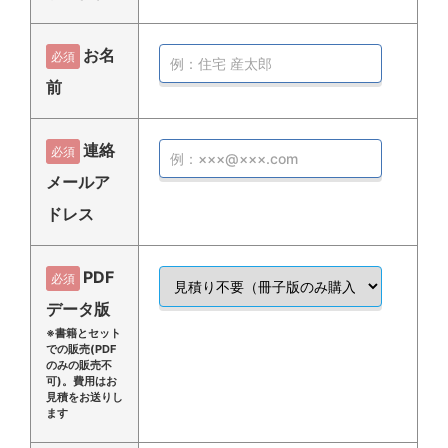
お名
必須
前
連絡
必須
メールア
ドレス
PDF
必須
データ版
※書籍とセット
での販売(PDF
のみの販売不
可)。費用はお
見積をお送りし
ます