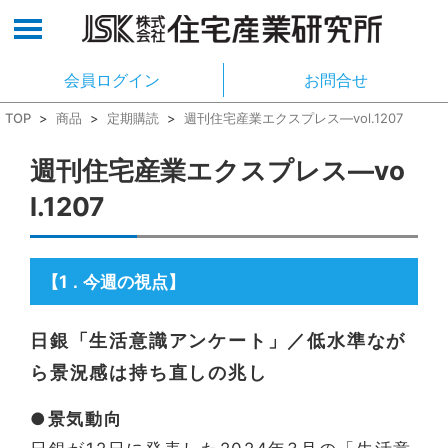
会員ログイン
お問合せ
TOP
>
商品
>
定期購読
>
週刊住宅産業エクスプレス―vol.1207
週刊住宅産業エクスプレス―vo
l.1207
【1
今週の視点】
．
日銀「生活意識アンケート」／低水準なが
ら景況感は持ち直しの兆し
●景気動向