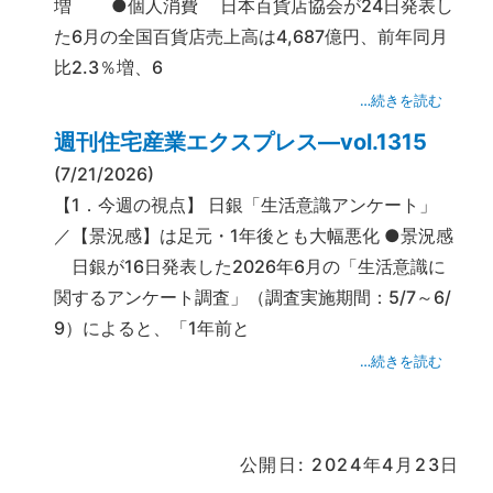
増 ●個人消費 日本百貨店協会が24日発表し
た6月の全国百貨店売上高は4,687億円、前年同月
比2.3％増、6
…続きを読む
週刊住宅産業エクスプレス―vol.1315
(7/21/2026)
【1．今週の視点】 日銀「生活意識アンケート」
／【景況感】は足元・1年後とも大幅悪化 ●景況感
日銀が16日発表した2026年6月の「生活意識に
関するアンケート調査」（調査実施期間：5/7～6/
9）によると、「1年前と
…続きを読む
公開日: 2024年4月23日