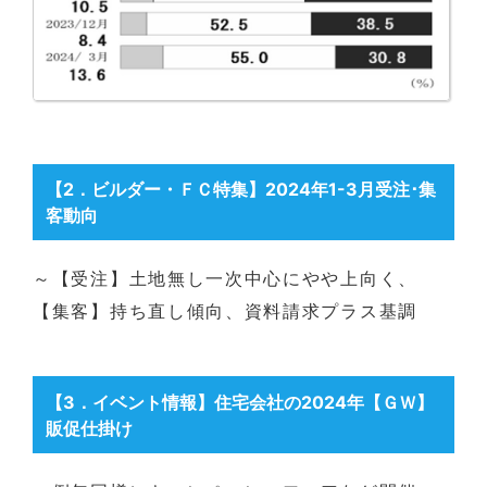
【2
．ビルダー・ＦＣ特集】
2024年1-3月受注･集
客動向
～【受注】土地無し一次中心にやや上向く、
【集客】持ち直し傾向、資料請求プラス基調
【3
．イベント情報】
住宅会社の2024年【ＧＷ】
販促仕掛け