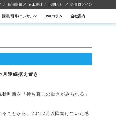
7
採用情報
着工統計
お問合せ
会員ログイン
講演/研修/コンサル
JSKコラム
会社案内
講演
研修
コンサル
講師紹介
カ月連続据え置き
現状判断を「持ち直しの動きがみられる」
ることから、20年2月以降続けていた感