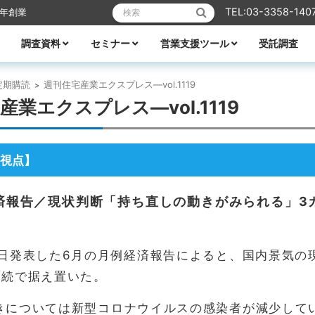
検索:
TEL:03-3358-140
6年創業
調査資料
セミナー
営業支援ツール
受託調査
リフォーム
業エクスプレス
メーカーレポート
全ての資料
ハウスメーカー調査資料
ビルダー調査資料
エリア別着工資料
消費者分析
住宅市場
WEB・デジタル活用
営業ノウハウ
受付中のセミナー
セミナー一覧
講師紹介
TACTテレビ
営業ノウハウ
住宅メーカーの競争力分析
アパート業界の競争力分析
住宅メーカーの商品力分析
住宅商品総覧
TACTホームビルダー経営白書
住宅FC・VCの最新動向
全国住宅市場ハンドブック
全国NO.1ホームビルダー大全集
ビルダー・工務店着工ランキング大全
都道府県別 住宅市場基礎データ
定期購読
週刊住宅産業エクスプレス―vol.1119
>
産業エクスプレス―vol.1119
視点】
済報告／現状判断「持ち直しの動きがみられる」3
0日発表した6月の月例経済報告によると、国内景気の
連続で据え置いた。
きについては新型コロナウイルスの感染者が減少してい