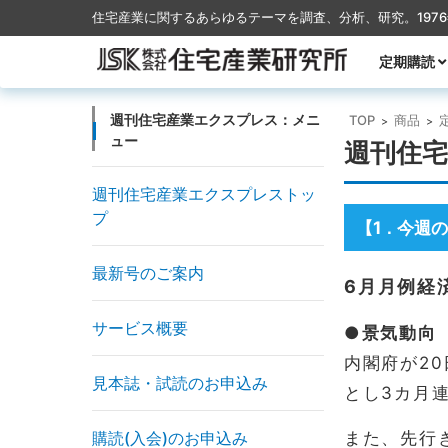
住宅産業に関するあらゆるテーマを調査、分析、研究。197
コンテンツに移動
定期購読
月刊TACT
季刊TACT
週刊住宅産
月刊ハウス
週刊住宅産業エクスプレス：メニ
TOP
商品
>
>
ュー
週刊住宅
週刊住宅産業エクスプレストッ
プ
【1
今週の
．
最新号のご案内
6月月例経
サービス概要
●景気動向
内閣府が2
見本誌・試読のお申込み
とし3カ月
購読(入会)のお申込み
また、先行