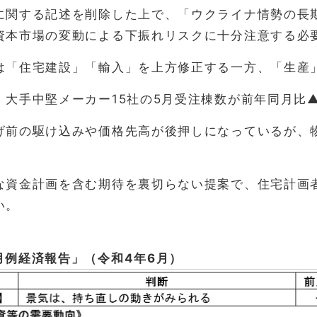
に関する記述を削除した上で、「ウクライナ情勢の長
資本市場の変動による下振れリスクに十分注意する必
は「住宅建設」「輸入」を上方修正する一方、「生産
、大手中堅メーカー15社の5月受注棟数が前年同月比
げ前の駆け込みや価格先高が後押しになっているが、
な資金計画を含む期待を裏切らない提案で、住宅計画
い。
月例経済報告」（令和4年6月）