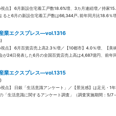
視点】 6月新設住宅着工戸数18.6%増、3カ月連続増／持家15
ると6月の新設住宅着工戸数は66,344戸､前年同月比18.6％
業エクスプレス―vol.1316
)
の視点】 6月百貨店売上高2.3％増／【10都市】4.0％増、【
会が24日発表した6月の全国百貨店売上高は4,687億円、前年同
業エクスプレス―vol.1315
)
の視点】 日銀「生活意識アンケート」／【景況感】は足元・1年
6月の「生活意識に関するアンケート調査」（調査実施期間：5/7～