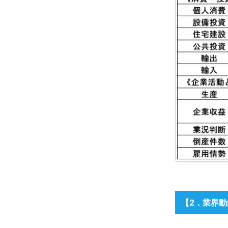
【2
．業界動