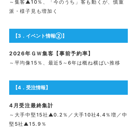
～集客▲10％、「今のうち」客も動くが、慎重
派・様子見も増加く
【3
．
イベント情報②】
2026年ＧＷ集客【事前予約率】
～平均像15％、最近5～6年は概ね横ばい推移
【4
．
受注情報】
4月受注最終集計
～大手中堅15社▲0.2％／大手10社4.4％増／中
堅5社▲15.9％