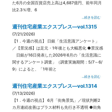
た6月の全国百貨店売上高は4,687億円、前年同月
比2.3％増、6
…続きを読む
週刊住宅産業エクスプレス―vol.1315
(7/21/2026)
【1．今週の視点】 日銀「生活意識アンケート」
／【景況感】は足元・1年後とも大幅悪化 ●景況感
日銀が16日発表した2026年6月の「生活意識に
関するアンケート調査」（調査実施期間：5/7～6/
9）によると、「1年前と
…続きを読む
週刊住宅産業エクスプレス―vol.1314
(7/13/2026)
【1．今週の視点】 6月「街角景気」／現状判断2
カ月連続改善はプラス材料も先行き不透明 ●街角