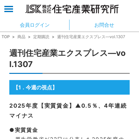
会員ログイン
お問合せ
TOP
>
商品
>
定期購読
>
週刊住宅産業エクスプレス―vol.1307
週刊住宅産業エクスプレス―vo
l.1307
【1
今週の視点】
．
2025年度【実質賃金】▲0.5％、4年連続
マイナス
●実質賃金