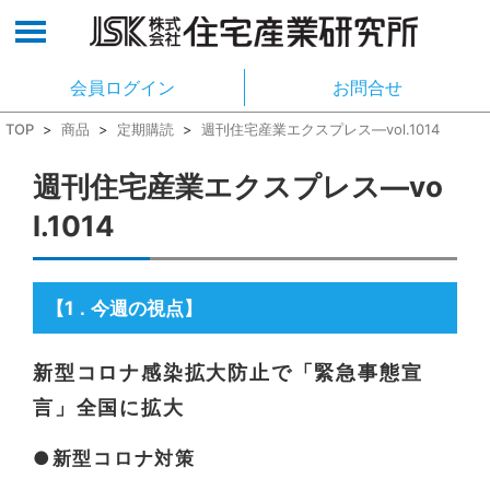
会員ログイン
お問合せ
TOP
>
商品
>
定期購読
>
週刊住宅産業エクスプレス―vol.1014
週刊住宅産業エクスプレス―vo
l.1014
【1
今週の視点】
．
新型コロナ感染拡大防止で「緊急事態宣
言」全国に拡大
●新型コロナ対策