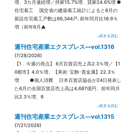
増、3カ月連続増／持家15.7%増、貸家24.6%増 ●
住宅着工 国交省の建築着工統計によると6月の
新設住宅着工戸数は66,344戸､前年同月比18.6％
増（前年6月▲
…続きを読む
週刊住宅産業エクスプレス―vol.1316
(7/28/2026)
【1．今週の視点】 6月百貨店売上高2.3％増／【1
0都市】4.0％増、【美術･宝飾･貴金属】22.3％
増 ●個人消費 日本百貨店協会が24日発表し
た6月の全国百貨店売上高は4,687億円、前年同月
比2.3％増、6
…続きを読む
週刊住宅産業エクスプレス―vol.1315
(7/21/2026)