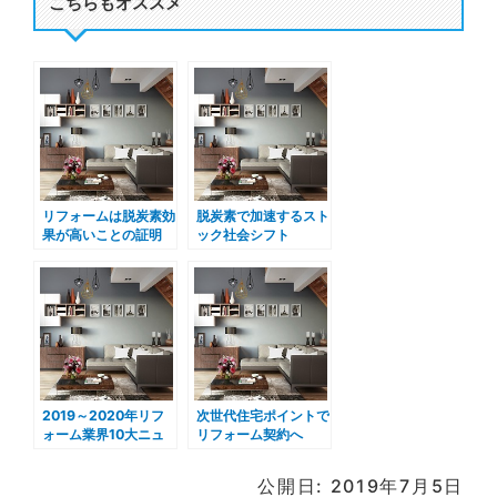
こちらもオススメ
リフォームは脱炭素効
脱炭素で加速するスト
果が高いことの証明
ック社会シフト
2019～2020年リフ
次世代住宅ポイントで
ォーム業界10大ニュ
リフォーム契約へ
ース
公開日: 2019年7月5日