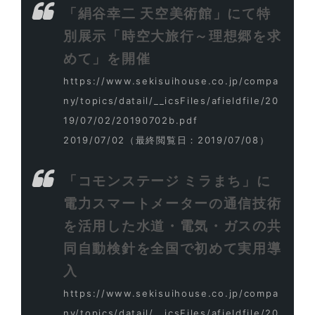
「絹谷幸二 天空美術館」にて特
別展示「時空大旅行～理想郷を求
めて」を開催
https://www.sekisuihouse.co.jp/compa
ny/topics/datail/__icsFiles/afieldfile/20
19/07/02/20190702b.pdf
2019/07/02
（最終閲覧日：2019/07/08）
「コモンステージ ミラまち」に
電力スマートメーターの通信技術
を活用した水道・電気・ガスの共
同自動検針を全国で初めて実用導
入
https://www.sekisuihouse.co.jp/compa
ny/topics/datail/__icsFiles/afieldfile/20