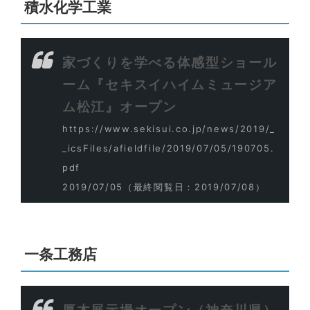
積水化学工業
家づくりを学べる体感型ショール
ーム『セキスイハイムミュージア
ム松江』オープン
https://www.sekisui.co.jp/news/2019/_
_icsFiles/afieldfile/2019/07/05/190705.
pdf
2019/07/05
（最終閲覧日：2019/07/08）
一条工務店