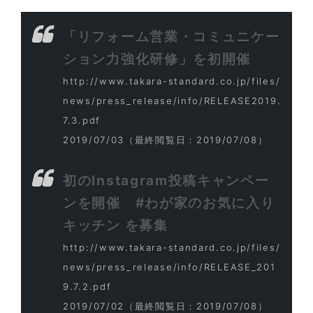
「リフォーム営業・コミュニケー
ション力強化研修」を初開催
http://www.takara-standard.co.jp/files/
news/press_release/info/RELEASE2019.
7.3.pdf
2019/07/03
（最終閲覧日：2019/07/08）
初のInstagram投稿キャンペー
ンを開催 #わが家のお気に入り
キッチン を募集
http://www.takara-standard.co.jp/files/
news/press_release/info/RELEASE_201
9.7.2.pdf
2019/07/02
（最終閲覧日：2019/07/08）