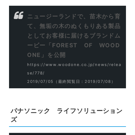
ニュージーランドで、苗木から育
て、無垢の木のぬくもりある製品
としてお客様に届けるブランドム
ービー「FOREST OF WOOD
ONE」を公開
https://www.woodone.co.jp/news/relea
se/778/
2019/07/05
（最終閲覧日：2019/07/08）
パナソニック ライフソリューション
ズ