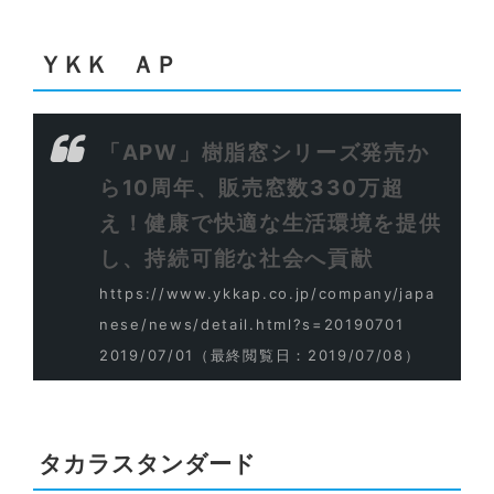
ＹＫＫ ＡＰ
「APW」樹脂窓シリーズ発売か
ら10周年、販売窓数330万超
え！健康で快適な生活環境を提供
し、持続可能な社会へ貢献
https://www.ykkap.co.jp/company/japa
nese/news/detail.html?s=20190701
2019/07/01
（最終閲覧日：2019/07/08）
タカラスタンダード