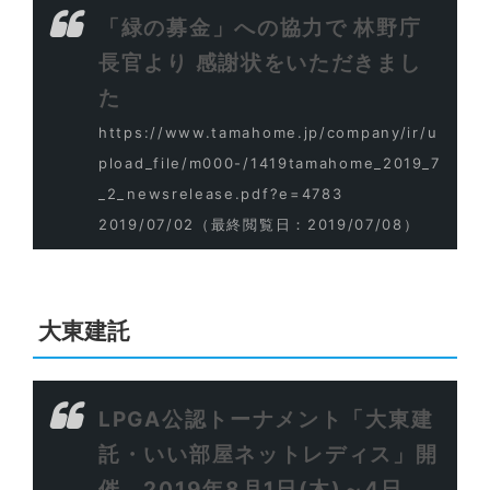
「緑の募金」への協力で 林野庁
長官より 感謝状をいただきまし
た
https://www.tamahome.jp/company/ir/u
pload_file/m000-/1419tamahome_2019_7
_2_newsrelease.pdf?e=4783
2019/07/02
（最終閲覧日：2019/07/08）
大東建託
LPGA公認トーナメント「大東建
託・いい部屋ネットレディス」開
催 2019年8月1日(木)～4日