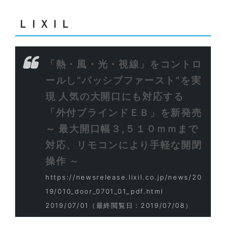
ＬＩＸＩＬ
「熱・風・光・視線」をコントロ
ールし“パッシブファースト”を実
現 人気の大開口にも対応する
「外付ブラインドＥＢ」を新発売
～ 最大開口幅３,５１０ｍｍまで
対応、リモコンにより手軽な開閉
操作 ～
https://newsrelease.lixil.co.jp/news/20
19/010_door_0701_01_pdf.html
2019/07/01
（最終閲覧日：2019/07/08）