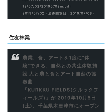
19/07/02/20190702m.pdf
2019/07/02
（最終閲覧日：2019/07/08）
住友林業
農業、食、アートを1度に”体
験”できる、自然との共生体験施
設 人と農と食とアート自然の協
奏曲
「KURKKU FIELDS(クルックフ
ィールズ)」が 2019年10月5日
(土)、千葉県木更津市にオープン