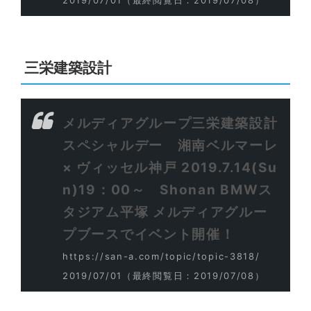
三栄建築設計
メルディアグループ三栄建築設計
スペシャルデー 湘南ベルマーレ
× ヴィッセル神戸 2019.7.14(Su
n)19：00～ Shonan BMWス
タジアム平塚 メルディアグルー
プブースでイベント開催！
https://san-a.com/topic/topic-3818/
2019/07/01
（最終閲覧日：2019/07/08）