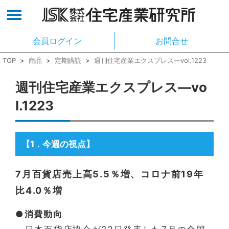
会員ログイン
お問合せ
TOP
>
商品
>
定期購読
>
週刊住宅産業エクスプレス―vol.1223
週刊住宅産業エクスプレス―vo
l.1223
【1
今週の視点】
．
7月百貨店売上高5.5％増、コロナ前19年
比4.0％増
●消費動向