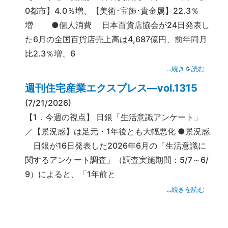
0都市】4.0％増、【美術･宝飾･貴金属】22.3％
増 ●個人消費 日本百貨店協会が24日発表し
た6月の全国百貨店売上高は4,687億円、前年同月
比2.3％増、6
…続きを読む
週刊住宅産業エクスプレス―vol.1315
(7/21/2026)
【1．今週の視点】 日銀「生活意識アンケート」
／【景況感】は足元・1年後とも大幅悪化 ●景況感
日銀が16日発表した2026年6月の「生活意識に
関するアンケート調査」（調査実施期間：5/7～6/
9）によると、「1年前と
…続きを読む