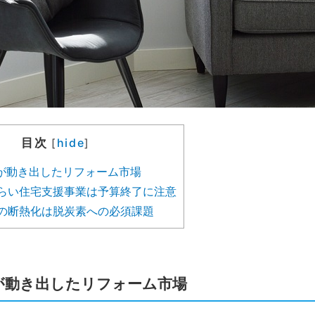
目次
hide
[
]
が動き出したリフォーム市場
らい住宅支援事業は予算終了に注意
の断熱化は脱炭素への必須課題
が動き出したリフォーム市場