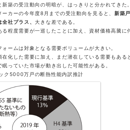
と新築の受注動向の明暗が、はっきりと分かれてきた
メーカーの今年度8月までの受注動向を見ると、
新築
は全社プラス、
大きな差である。
ある程度需要が一巡したことに加え、資材価格高騰に
フォームは対象となる需要ボリュームが大きい。
顕在化した需要に加え、まだ潜在している需要もある
で眠っていた市場が動き出した可能性がある。
ック5000万戸の断熱性能内訳推計