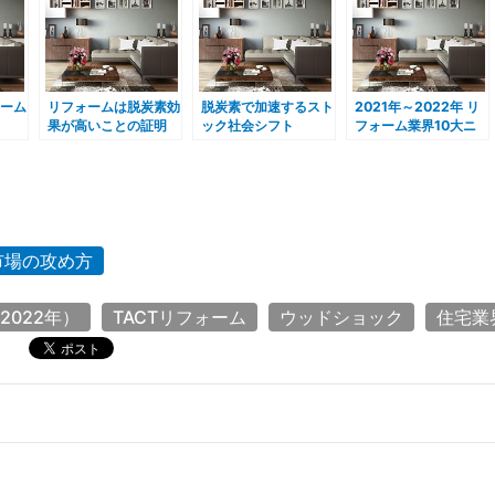
ーム
リフォームは脱炭素効
脱炭素で加速するスト
2021年～2022年 リ
果が高いことの証明
ック社会シフト
フォーム業界10大ニ
ュース
市場の攻め方
2022年）
TACTリフォーム
ウッドショック
住宅業