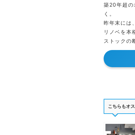
築20年超
く。
昨年末には
リノベを本
ストックの
こちらもオス