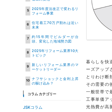
2025年度法改正で変わるリ
フォーム事業
住宅着工70万戸割れは近い
未来
約15年間でビルダーが台
頭、変化した地域勢力図
2025年リフォーム業界10大
トピック
暮らしを快
新しいリフォーム業界のマ
ーズアップ
ーケットリーダー
とりわけ断
ナフサショックと金利上昇
の駆け込み？
その需要の
一般世帯で
コラム カテゴリー
工事単価ア
光熱費が高
JSKコラム