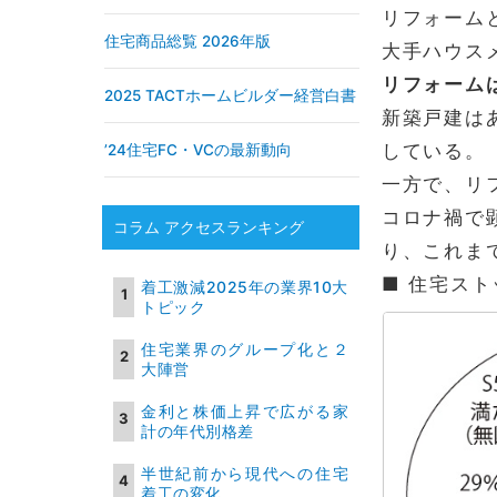
リフォーム
住宅商品総覧 2026年版
大手ハウス
リフォーム
2025 TACTホームビルダー経営白書
新築戸建は
している。
’24住宅FC・VCの最新動向
一方で、リ
コロナ禍で
コラム アクセスランキング
り、これま
■ 住宅スト
着工激減2025年の業界10大
トピック
住宅業界のグループ化と２
大陣営
金利と株価上昇で広がる家
計の年代別格差
半世紀前から現代への住宅
着工の変化