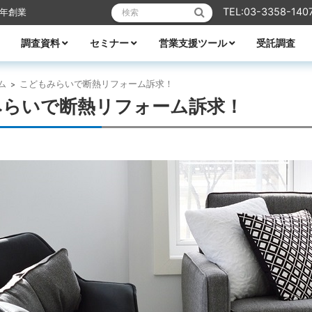
検索:
TEL:03-3358-140
6年創業
調査資料
セミナー
営業支援ツール
受託調査
リフォーム
業エクスプレス
メーカーレポート
全ての資料
ハウスメーカー調査資料
ビルダー調査資料
エリア別着工資料
消費者分析
住宅市場
WEB・デジタル活用
営業ノウハウ
受付中のセミナー
セミナー一覧
講師紹介
TACTテレビ
営業ノウハウ
住宅メーカーの競争力分析
アパート業界の競争力分析
住宅メーカーの商品力分析
住宅商品総覧
TACTホームビルダー経営白書
住宅FC・VCの最新動向
全国住宅市場ハンドブック
全国NO.1ホームビルダー大全集
ビルダー・工務店着工ランキング大全
都道府県別 住宅市場基礎データ
ム
こどもみらいで断熱リフォーム訴求！
>
みらいで断熱リフォーム訴求！