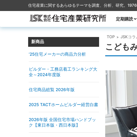
住宅産業に関するあらゆるテーマを調査、分析、研究。197
コンテンツに移動
定期購読
月刊TACT
季刊TACT
週刊住宅産
月刊ハウス
TOP
JSKコラ
>
新商品
こども
’25住宅メーカーの商品力分析
ビルダー・工務店着工ランキング大
全～2024年度版
住宅商品総覧 2026年版
2025 TACTホームビルダー経営白書
2026年版 全国住宅市場ハンドブッ
ク【東日本版・西日本版】