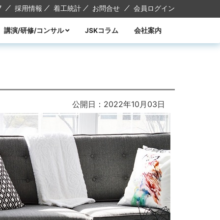
7
採用情報
着工統計
お問合せ
会員ログイン
講演/研修/コンサル
JSKコラム
会社案内
講演
研修
コンサル
講師紹介
公開日：2022年10月03日