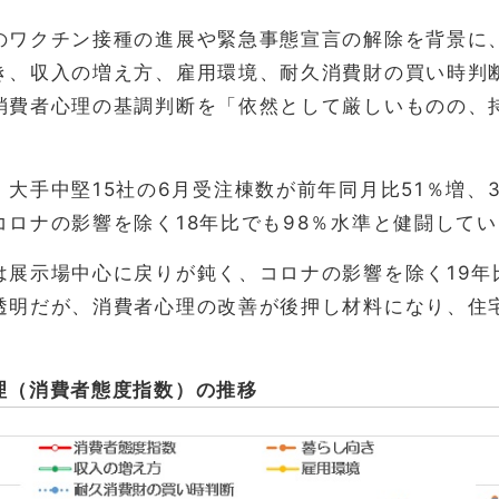
のワクチン接種の進展や緊急事態宣言の解除を背景に
き、収入の増え方、雇用環境、耐久消費財の買い時判
消費者心理の基調判断を「依然として厳しいものの、
、大手中堅15社の6月受注棟数が前年同月比51％増、
コロナの影響を除く18年比でも98％水準と健闘して
は展示場中心に戻りが鈍く、コロナの影響を除く19年
透明だが、消費者心理の改善が後押し材料になり、住
理（消費者態度指数）の推移