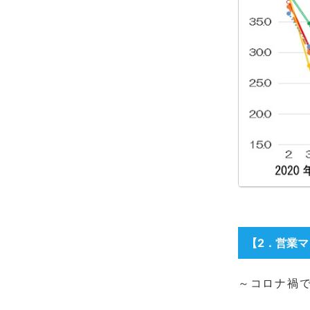
【2
．営業マ
～コロナ禍で