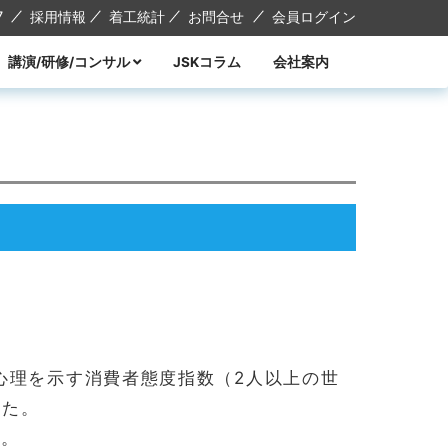
7
採用情報
着工統計
お問合せ
会員ログイン
講演/研修/コンサル
JSKコラム
会社案内
講演
研修
コンサル
講師紹介
心理を示す消費者態度指数（2人以上の世
した。
る。