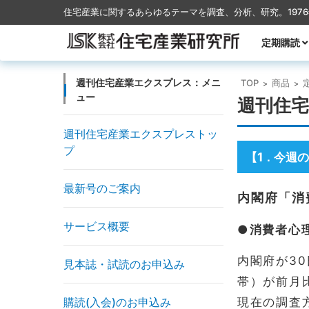
住宅産業に関するあらゆるテーマを調査、分析、研究。197
コンテンツに移動
定期購読
月刊TACT
季刊TACT
週刊住宅産
月刊ハウス
週刊住宅産業エクスプレス：メニ
TOP
商品
>
>
ュー
週刊住宅
週刊住宅産業エクスプレストッ
プ
【1
今週の
．
最新号のご案内
内閣府「消
サービス概要
●消費者心
内閣府が3
見本誌・試読のお申込み
帯）が前月比
購読(入会)のお申込み
現在の調査