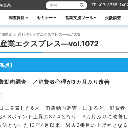
検索:
TEL:03-3358-140
6年創業
調査資料
セミナー
営業支援ツール
受託調査
リフォーム
業エクスプレス
メーカーレポート
全ての資料
ハウスメーカー調査資料
ビルダー調査資料
エリア別着工資料
消費者分析
住宅市場
WEB・デジタル活用
営業ノウハウ
受付中のセミナー
セミナー一覧
講師紹介
TACTテレビ
営業ノウハウ
住宅メーカーの競争力分析
アパート業界の競争力分析
住宅メーカーの商品力分析
住宅商品総覧
TACTホームビルダー経営白書
住宅FC・VCの最新動向
全国住宅市場ハンドブック
全国NO.1ホームビルダー大全集
ビルダー・工務店着工ランキング大全
都道府県別 住宅市場基礎データ
定期購読
週刊住宅産業エクスプレス―vol.1072
>
産業エクスプレス―vol.1072
視点】
費動向調査」／消費者心理が3カ月ぶり改善
理
0日に発表した6月「消費動向調査」によると、消費者
3.3ポイント上昇の37.4となり、3カ月ぶりに改善
方法となった13年4月以来、過去3番目の上げ幅とな