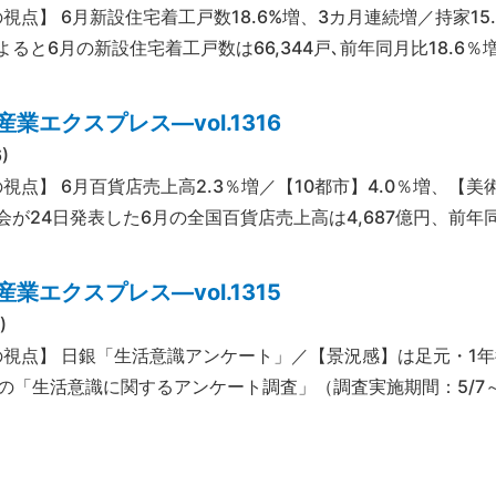
視点】 6月新設住宅着工戸数18.6%増、3カ月連続増／持家15
ると6月の新設住宅着工戸数は66,344戸､前年同月比18.6％
業エクスプレス―vol.1316
)
の視点】 6月百貨店売上高2.3％増／【10都市】4.0％増、【
会が24日発表した6月の全国百貨店売上高は4,687億円、前年同
業エクスプレス―vol.1315
)
の視点】 日銀「生活意識アンケート」／【景況感】は足元・1年
6月の「生活意識に関するアンケート調査」（調査実施期間：5/7～