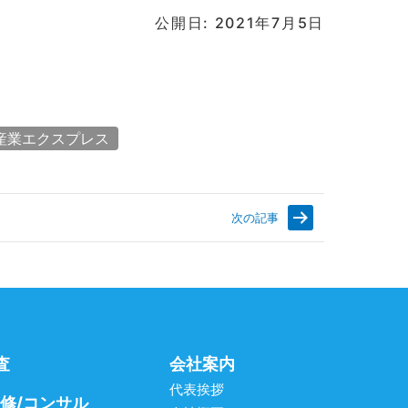
公開日: 2021年7月5日
産業エクスプレス
次の記事
査
会社案内
代表挨拶
研修/コンサル