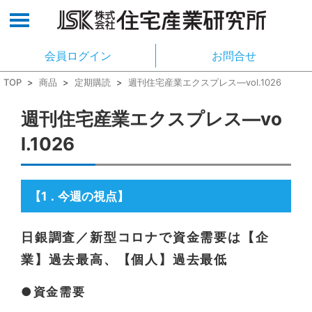
会員ログイン
お問合せ
TOP
>
商品
>
定期購読
>
週刊住宅産業エクスプレス―vol.1026
週刊住宅産業エクスプレス―vo
l.1026
【1
今週の視点】
．
日銀調査／新型コロナで資金需要は【企
業】過去最高、【個人】過去最低
●資金需要