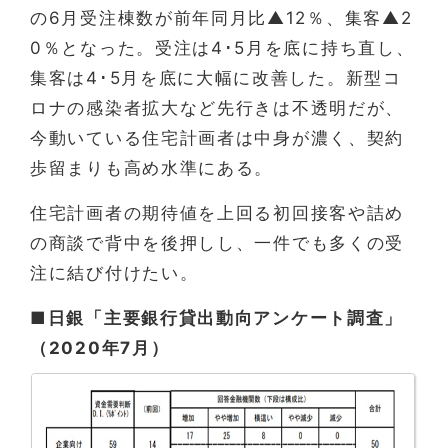
の6月受注棟数が前年同月比▲12％、集客▲2
0％となった。受注は4･5月を底に持ち直し、
集客は4･5月を底に大幅に改善した。新型コ
ロナの感染者拡大など先行きは不透明だが、
今動いている住宅計画者は中身が濃く、契約
歩留まりも高め水準にある。
住宅計画者の期待値を上回る初回接客や詰め
の商談で背中を後押しし、一件でも多くの受
注に結び付けたい。
■日銀「主要銀行貸出動向アンケート調査」
（2020年7月）