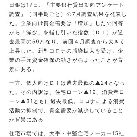
日銀は17日、「主要銀行貸出動向アンケート
調査」（四半期ごと）の7月調査結果を発表し
た。企業向け資金需要は「増加」したの回答
から「減少」を指し引いた指数（ＤＩ）が過
去最高の59となり、前回４月調査から大きく
上昇した。新型コロナの感染拡大を受け、企
業の手元資金確保の動きが強まったことが背
景にある。
一方、個人向けＤＩは過去最低の▲24となっ
た。その内訳は、住宅ローン▲19、消費者ロ
ーン▲31ともに過去最低。コロナによる消費
活動の抑制で、資金需要が減少していること
が背景にある。
住宅市場では、大手・中堅住宅メーカー15社