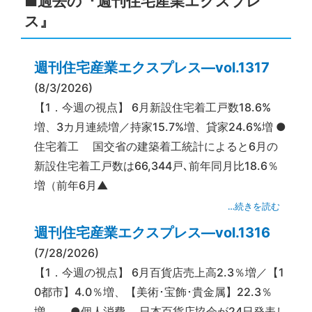
■過去の『週刊住宅産業エクスプレ
ス』
週刊住宅産業エクスプレス―vol.1317
(8/3/2026)
【1．今週の視点】 6月新設住宅着工戸数18.6%
増、3カ月連続増／持家15.7%増、貸家24.6%増 ●
住宅着工 国交省の建築着工統計によると6月の
新設住宅着工戸数は66,344戸､前年同月比18.6％
増（前年6月▲
…続きを読む
週刊住宅産業エクスプレス―vol.1316
(7/28/2026)
【1．今週の視点】 6月百貨店売上高2.3％増／【1
0都市】4.0％増、【美術･宝飾･貴金属】22.3％
増 ●個人消費 日本百貨店協会が24日発表し