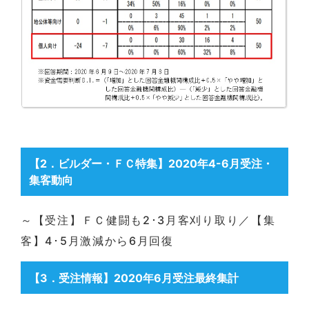
【2
．ビルダー・ＦＣ特集
】2020年4-6月受注・
集客動向
～【受注】ＦＣ健闘も2･3月客刈り取り／【集
客】4･5月激減から6月回復
【3
．受注情報
】2020年6月受注最終集計