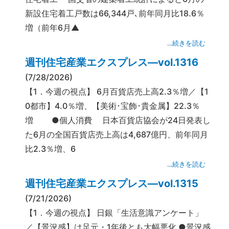
新設住宅着工戸数は66,344戸､前年同月比18.6％
増（前年6月▲
…続きを読む
週刊住宅産業エクスプレス―vol.1316
(7/28/2026)
【1．今週の視点】 6月百貨店売上高2.3％増／【1
0都市】4.0％増、【美術･宝飾･貴金属】22.3％
増 ●個人消費 日本百貨店協会が24日発表し
た6月の全国百貨店売上高は4,687億円、前年同月
比2.3％増、6
…続きを読む
週刊住宅産業エクスプレス―vol.1315
(7/21/2026)
【1．今週の視点】 日銀「生活意識アンケート」
／【景況感】は足元・1年後とも大幅悪化 ●景況感