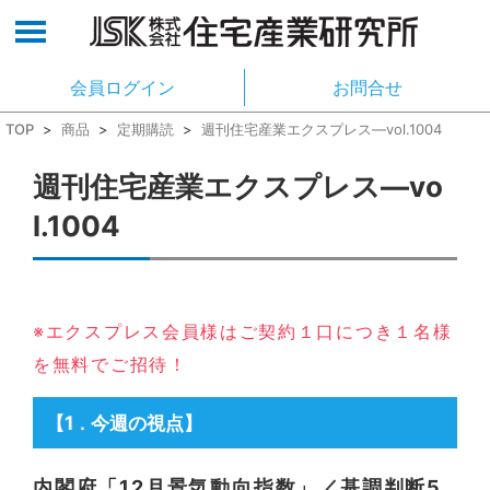
会員ログイン
お問合せ
TOP
>
商品
>
定期購読
>
週刊住宅産業エクスプレス―vol.1004
週刊住宅産業エクスプレス―vo
l.1004
※エクスプレス会員様はご契約１口につき１名様
を無料でご招待！
【1
今週の視点】
．
内閣府「12月景気動向指数」／基調判断5