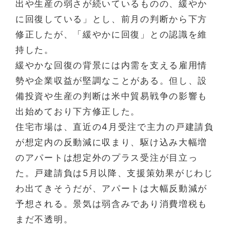
出や生産の弱さが続いているものの、緩やか
に回復している」とし、前月の判断から下方
修正したが、「緩やかに回復」との認識を維
持した。
緩やかな回復の背景には内需を支える雇用情
勢や企業収益が堅調なことがある。但し、設
備投資や生産の判断は米中貿易戦争の影響も
出始めており下方修正した。
住宅市場は、直近の4月受注で主力の戸建請負
が想定内の反動減に収まり、駆け込み大幅増
のアパートは想定外のプラス受注が目立っ
た。戸建請負は5月以降、支援策効果がじわじ
わ出てきそうだが、アパートは大幅反動減が
予想される。景気は弱含みであり消費増税も
まだ不透明。