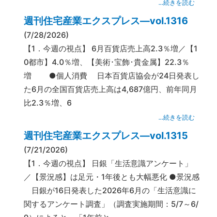
…続きを読む
週刊住宅産業エクスプレス―vol.1316
(7/28/2026)
【1．今週の視点】 6月百貨店売上高2.3％増／【1
0都市】4.0％増、【美術･宝飾･貴金属】22.3％
増 ●個人消費 日本百貨店協会が24日発表し
た6月の全国百貨店売上高は4,687億円、前年同月
比2.3％増、6
…続きを読む
週刊住宅産業エクスプレス―vol.1315
(7/21/2026)
【1．今週の視点】 日銀「生活意識アンケート」
／【景況感】は足元・1年後とも大幅悪化 ●景況感
日銀が16日発表した2026年6月の「生活意識に
関するアンケート調査」（調査実施期間：5/7～6/