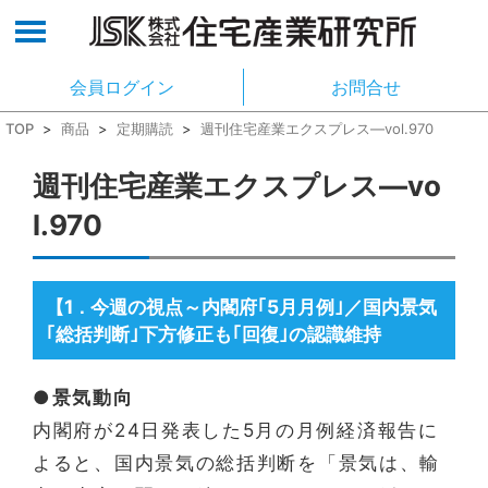
会員ログイン
お問合せ
TOP
>
商品
>
定期購読
>
週刊住宅産業エクスプレス―vol.970
週刊住宅産業エクスプレス―vo
l.970
【1
今週の視点～内閣府｢5月月例｣／国内景気
．
｢総括判断｣下方修正も｢回復｣の認識維持
●景気動向
内閣府が24日発表した5月の月例経済報告に
よると、国内景気の総括判断を「景気は、輸