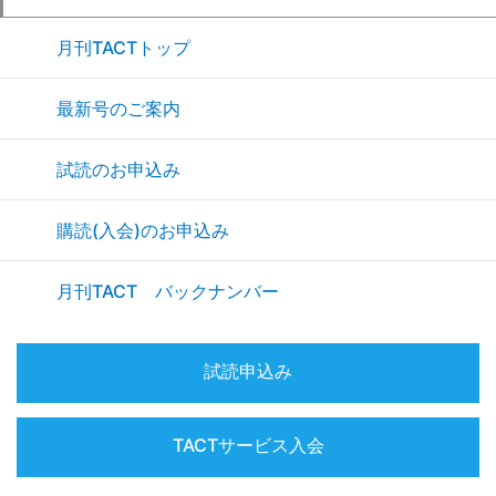
(11/17/2025)
【1．今月の焦点】 【2．トピック・ズームアッ
月刊TACTトップ
プ】 売上高過去最高更新も減益へ～ 25年度上期
最新号のご案内
決算 売上高は連続過去最高更新～米国苦戦で下方
修正も国内事業は健闘 【3．特集レポート】 1．多
試読のお申込み
角化と二刀流経営① 住宅業界の
…続きを読む
購読(入会)のお申込み
月刊TACT―2025年10月号
(10/15/2025)
月刊TACT バックナンバー
【1．今月の焦点】 【2．トピック・ズームアッ
プ】 2025年あらゆる指標が上昇気流に乗る 日経
試読申込み
平均株価最高値更新 首都圏中古マンション平均成
約価格 住宅建築費と物価指数上昇 住宅ローン金利
上昇、長期金利は約1.7％ 【
TACTサービス入会
…続きを読む