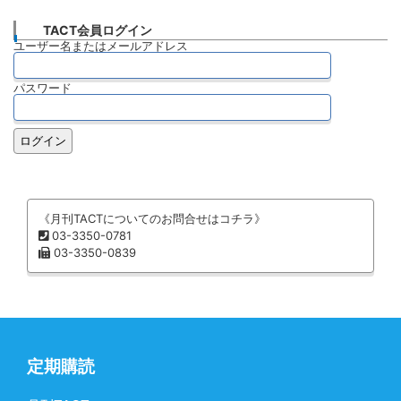
月刊TACT―2025年9月号
TACT会員ログイン
(9/16/2025)
ユーザー名またはメールアドレス
【1．今月の焦点】 【2．トピック・ズームアッ
プ】 戸建が強いハウスメーカーの底力 25年度は
パスワード
米国事業が失速～住林、積水の2社とも通期計画を
下方修正 主力米国が苦戦する中、国内住宅とM&A
の豪州が支える～住友林
…続きを読む
《月刊TACTについてのお問合せはコチラ》
月刊TACT―2025年8月号
03-3350-0781
(8/15/2025)
03-3350-0839
【1．今月の焦点】 【2．トピック・ズームアッ
プ】 法改正だけじゃない 住宅着工激減の要因 ４
～６月住宅着工は前年比25.6％減～持家やや戻り
６月16,000戸 持家着工は25年度20万戸を割る
定期購読
か？～ハウスメーカーの戸建
…続きを読む