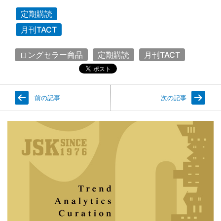
プ】 住生活基本計画が示唆するストック価値の最
定期購読
大化 2035年には耐震不足のストックを無くし、
月刊TACT
ストック平均で省エネ基準を達成 高齢者・子育て
世帯向けの住まいを確保 住宅の安定
ロングセラー商品
定期購読
月刊TACT
…続きを読む
月刊TACT―2026年2月号
(2/16/2026)
前の記事
次の記事
【1．今月の焦点】 【2．トピック・ズームアッ
プ】 2026年の市場攻防～新築vs中古 首都圏のマ
ンション市場が激変、中古流通が新築の2.2倍へ
価格＋選択肢が広い中古の優位性 中古戸建市場も
急拡大～マンションよりも価格
…続きを読む
月刊TACT―2026年1月号
(1/16/2026)