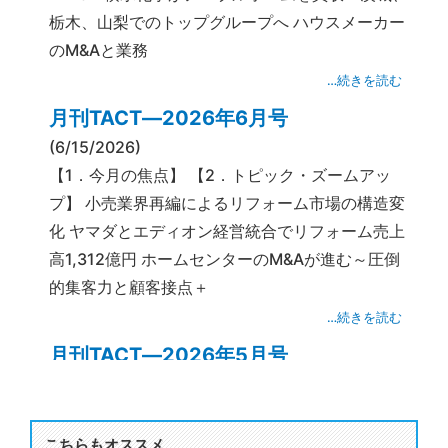
栃木、山梨でのトップグループへ ハウスメーカー
のM&Aと業務
…続きを読む
月刊TACT―2026年6月号
(6/15/2026)
【1．今月の焦点】 【2．トピック・ズームアッ
プ】 小売業界再編によるリフォーム市場の構造変
化 ヤマダとエディオン経営統合でリフォーム売上
高1,312億円 ホームセンターのM&Aが進む～圧倒
的集客力と顧客接点＋
…続きを読む
月刊TACT―2026年5月号
(5/15/2026)
【1．今月の焦点】 【2．トピック・ズームアッ
プ】 海外失速も国内伸ばし過去最高更新～ 25年
こちらもオススメ