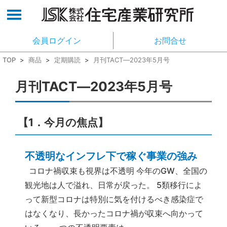
会員ログイン
お問合せ
TOP
>
商品
>
定期購読
>
月刊TACT―2023年5月号
月刊TACT―2023年5月号
【1
．今月の焦点
】
不透明なインフレ下で稼ぐ事業の強み
コロナ禍収束も視界は不透明 今年のGW、全国の
観光地は人で溢れ、日常が戻った。 5類移行によ
って新型コロナは特別に気を付けるべき感染症で
はなくなり、長かったコロナ禍が収束へ向かって