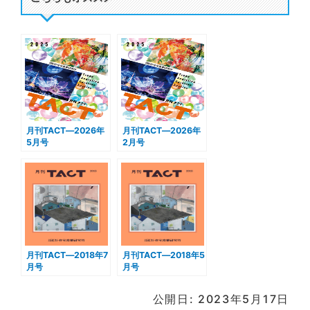
度決算 棟数減少が続く中、過去最高更新が多数
【3．特集レポート】 1．歴史的低水準、住宅着工
70万戸時代の始まり 法改正ショ
…続きを読む
月刊TACT―2026年4月号
(4/15/2026)
月刊TACT―2026年
月刊TACT―2026年
【1．今月の焦点】 【2．トピック・ズームアッ
5月号
2月号
プ】 合弁会社設立で生まれる協業シナジー ミサワ
ホームと合人社計画研究所、マンション管理の合
弁会社設立 ミサワホームの供給してきたマンショ
ン資産～合弁会社と事業間連携によるシ
…続きを読む
月刊TACT―2018年7
月刊TACT―2018年5
月刊TACT―2026年3月号
月号
月号
(3/16/2026)
公開日: 2023年5月17日
【1．今月の焦点】 【2．トピック・ズームアッ