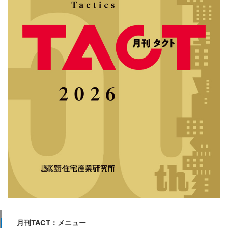
【1．今月の焦点】 【2．トピック・ズームアッ
プ】 2026年補助金の住宅支援、更なる性能重視
へ 省エネ基準適合義務化からもうすぐ１年、標準
仕様はもっと上の水準にシフト 省エネリフォーム
補助金も継続～全体に予算は下がるが
…続きを読む
月刊TACT―2025年12月号
(12/15/2025)
【1．今月の焦点】 【2．トピック・ズームアッ
プ】 富裕層向けは好調、建売市場回復に向かう マ
ンション価格の高止まりで戸建に優位性～都市型
戸建のオープンハウス、タカマツ堅調 飯田グルー
プ、ケイアイスター不動産～大幅増益・
…続きを読む
月刊TACT―2025年11月号
月刊TACT：メニュー