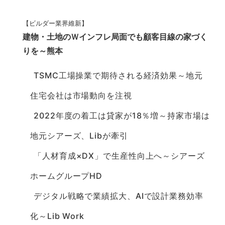
【ビルダー業界維新】
建物・土地のＷインフレ局面でも顧客目線の家づく
りを～熊本
TSMC工場操業で期待される経済効果～地元
住宅会社は市場動向を注視
2022年度の着工は貸家が18％増～持家市場は
地元シアーズ、Libが牽引
「人材育成×DX」で生産性向上へ～シアーズ
ホームグループHD
デジタル戦略で業績拡大、AIで設計業務効率
化～Lib Work