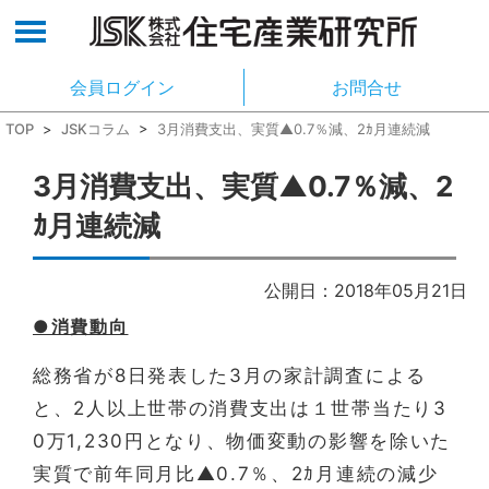
会員ログイン
お問合せ
TOP
>
JSKコラム
>
3月消費支出、実質▲0.7％減、2ｶ月連続減
3月消費支出、実質▲0.7％減、2
ｶ月連続減
公開日：2018年05月21日
●消費動向
総務省が8日発表した3月の家計調査による
と、2人以上世帯の消費支出は１世帯当たり3
0万1,230円となり、物価変動の影響を除いた
実質で前年同月比▲0.7％、2ｶ月連続の減少