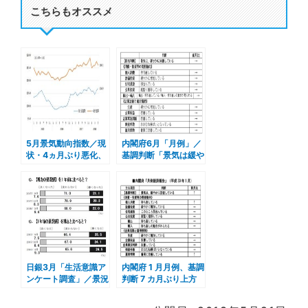
こちらもオススメ
5月景気動向指数／現
内閣府6月「月例」／
状・4ヵ月ぶり悪化、
基調判断「景気は緩や
先行・2ヵ月連続改善
かに回復」6ヵ月連続
据え置き
日銀3月「生活意識ア
内閣府 1 月月例、基調
ンケート調査」／景況
判断 7 カ月ぶり上方
感「良い」「悪い」と
修正／個人消費・雇用
も上昇
情勢も上方修正