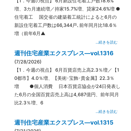
【1．今週の視点】 6月新設住宅着工戸数18.6%
増、3カ月連続増／持家15.7%増、貸家24.6%増 ●
住宅着工 国交省の建築着工統計によると6月の
新設住宅着工戸数は66,344戸､前年同月比18.6％
増（前年6月▲
…続きを読む
週刊住宅産業エクスプレス―vol.1316
(7/28/2026)
【1．今週の視点】 6月百貨店売上高2.3％増／【1
0都市】4.0％増、【美術･宝飾･貴金属】22.3％
増 ●個人消費 日本百貨店協会が24日発表し
た6月の全国百貨店売上高は4,687億円、前年同月
比2.3％増、6
…続きを読む
週刊住宅産業エクスプレス―vol.1315
(7/21/2026)