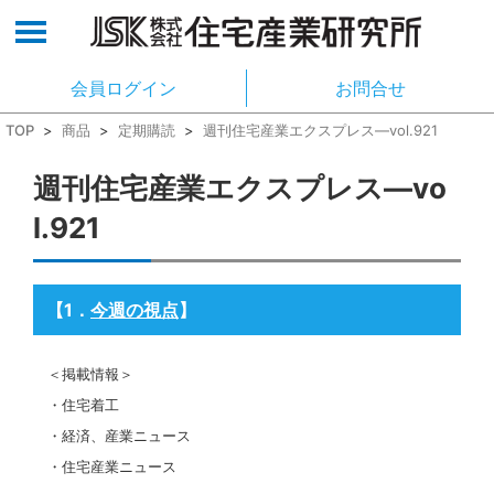
会員ログイン
お問合せ
TOP
>
商品
>
定期購読
>
週刊住宅産業エクスプレス―vol.921
週刊住宅産業エクスプレス―vo
l.921
【1
．
今週の視点
】
＜掲載情報＞
・住宅着工
・経済、産業ニュース
・住宅産業ニュース