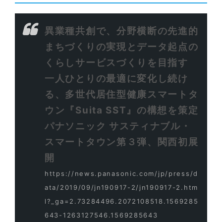
異業種共創で、分野横断の先進的
まちづくりの実現とデータ起点の
くらしサービスづくりを目指す
一人ひとりの最適に変化し続け
る、多世代居住型健康スマートタ
ウン『Suita SST』の構想を策定
パナソニック サスティナブル・
スマートタウン第３弾、関西初展
開
https://news.panasonic.com/jp/press/d
ata/2019/09/jn190917-2/jn190917-2.htm
l?_ga=2.73284496.2072108518.1569285
643-1263127546.1569285643