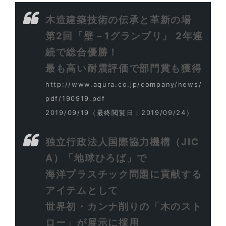
木造建築技術の伝承と革新の場
第2回「壁－1グランプリ」 2年連
続で総合優勝！
最も高い耐震評価で部門賞も獲得
http://www.aqura.co.jp/company/news/
pdf/190919.pdf
2019/09/19
（最終閲覧日：2019/09/24）
独立行政法人国際協力機構（JIC
A）「地球ひろば」で
海洋プラスチック問題に貢献する
アイテムとして
世界初・カンナ削りの「木のスト
ロー」が展示に採用