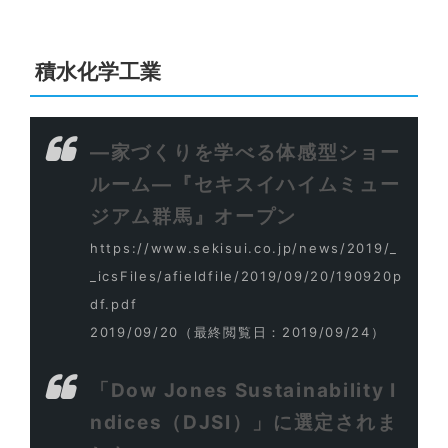
積水化学工業
―家づくりを学べる体感型ショー
ルーム―『セキスイハイムミュー
ジアム群馬』オープン
https://www.sekisui.co.jp/news/2019/_
_icsFiles/afieldfile/2019/09/20/190920p
df.pdf
2019/09/20
（最終閲覧日：2019/09/24）
「Dow Jones Sustainability I
ndices（DJSI）」に選定されま