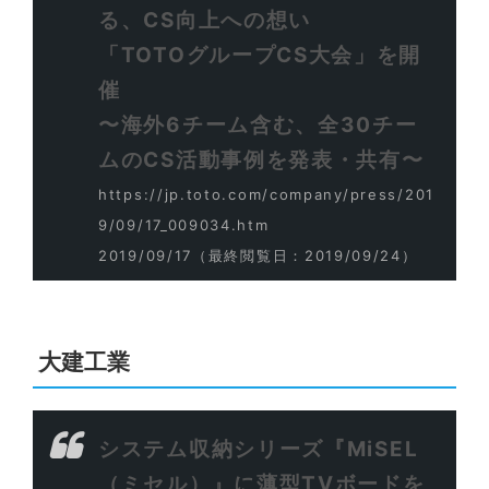
る、CS向上への想い
「TOTOグループCS大会」を開
催
〜海外6チーム含む、全30チー
ムのCS活動事例を発表・共有〜
https://jp.toto.com/company/press/201
9/09/17_009034.htm
2019/09/17
（最終閲覧日：2019/09/24）
大建工業
システム収納シリーズ『MiSEL
（ミセル）』に薄型TVボードを