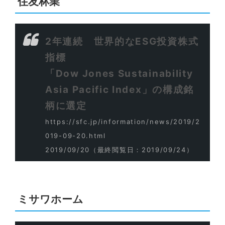
住友林業
2年連続 世界的なESG投資株式
指標
「Dow Jones Sustainability
Asia Pacific Index」の構成銘
柄に選定
https://sfc.jp/information/news/2019/2
019-09-20.html
2019/09/20
（最終閲覧日：2019/09/24）
ミサワホーム