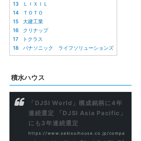
13
ＬＩＸＩＬ
14
ＴＯＴＯ
15
大建工業
16
クリナップ
17
トクラス
18
パナソニック ライフソリューションズ
積水ハウス
「DJSI World」構成銘柄に4年
連続選定 「DJSI Asia Pacific」
にも3年連続選定
https://www.sekisuihouse.co.jp/compa