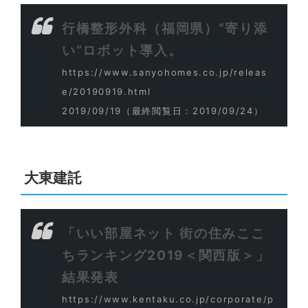
行橋整形外科（福岡県）“寄り添
い”ロボット導入。
https://www.sanyohomes.co.jp/releas
e/20190919.html
2019/09/19
（最終閲覧日：2019/09/24）
大東建託
「いい部屋ネット 街の住みここ
ちランキング2019＜関西版＞」
結果発表
https://www.kentaku.co.jp/corporate/p