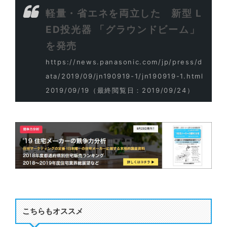
軽量・省エネを両立した 新型 L
ED投光器 「グラウンドビーム」
を発売
https://news.panasonic.com/jp/press/d
ata/2019/09/jn190919-1/jn190919-1.html
2019/09/19
（最終閲覧日：2019/09/24）
こちらもオススメ