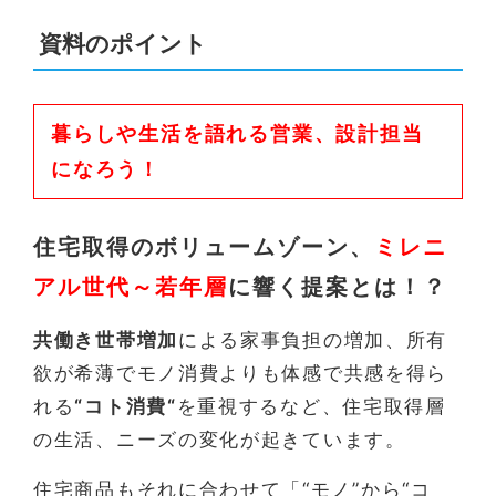
資料のポイント
暮らしや生活を語れる営業、設計担当
になろう！
住宅取得のボリュームゾーン、
ミレニ
アル世代～若年層
に響く提案とは！？
共働き世帯増加
による家事負担の増加、所有
欲が希薄でモノ消費よりも体感で共感を得ら
れる
“コト消費“
を重視するなど、住宅取得層
の生活、ニーズの変化が起きています。
住宅商品もそれに合わせて「“モノ”から“コ