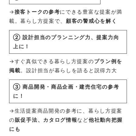
→
接客トークの参考
にできる豊富な提案が満
載。暮らし方提案で、
顧客の警戒心を解く
② 設計担当のプランニング力、提案力向
上に！
→すぐ真似できる暮らし方提案の
プラン例を
掲載
。設計担当が暮らしを語ると説得力大
③ 商品開発・商品企画・建売住宅の参考
に！
→生活提案商品開発の参考に、暮らし方提案
の
販促手法、カタログ情報
など
他社動向把握
にも