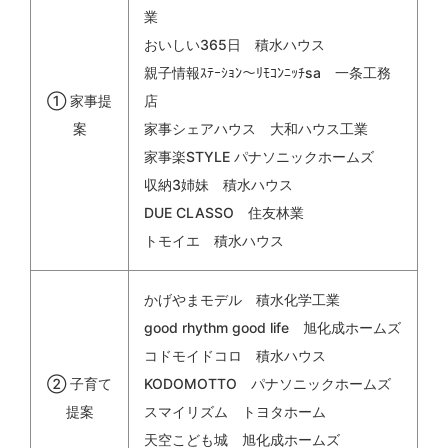
業
おいしい365日 積水ハウス
親子情報ｽﾃｰｼｮﾝ～ﾘﾓｺﾝﾆｯﾁsa 一条工務
① 家事提
店
案
家事シェアハウス 大和ハウス工業
家事楽STYLE パナソニックホームズ
収納3姉妹 積水ハウス
DUE CLASSO 住友林業
トモイエ 積水ハウス
かげやまモデル 積水化学工業
good rhythm good life 旭化成ホームズ
コドモイドコロ 積水ハウス
② 子育て
KODOMOTTO パナソニックホームズ
提案
スマイリズム トヨタホーム
天空こども城 旭化成ホームズ