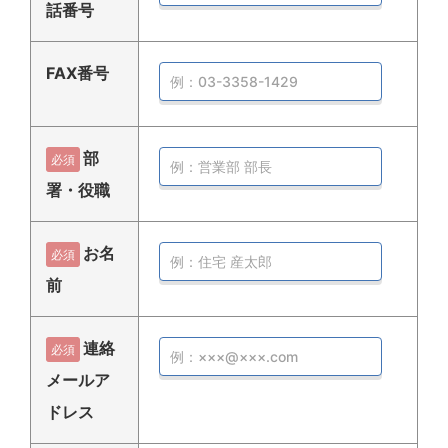
話番号
FAX番号
部
必須
署・役職
お名
必須
前
連絡
必須
メールア
ドレス