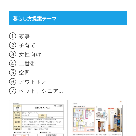
暮らし方提案テーマ
① 家事
② 子育て
③ 女性向け
④ 二世帯
⑤ 空間
⑥ アウトドア
⑦ ペット、シニア…