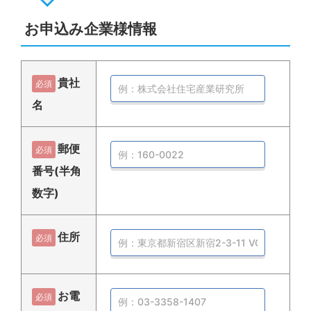
お申込み企業様情報
貴社
必須
名
郵便
必須
番号(半角
数字)
住所
必須
お電
必須