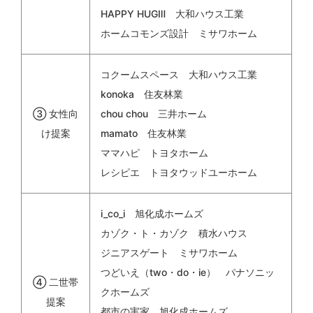
HAPPY HUGⅢ 大和ハウス工業
ホームコモンズ設計 ミサワホーム
コクームスペース 大和ハウス工業
konoka 住友林業
③ 女性向
chou chou 三井ホーム
け提案
mamato 住友林業
ママハピ トヨタホーム
レシピエ トヨタウッドユーホーム
i_co_i 旭化成ホームズ
カゾク・ト・カゾク 積水ハウス
ジニアスゲート ミサワホーム
つどいえ（two・do・ie） パナソニッ
④ 二世帯
クホームズ
提案
都市の実家 旭化成ホームズ