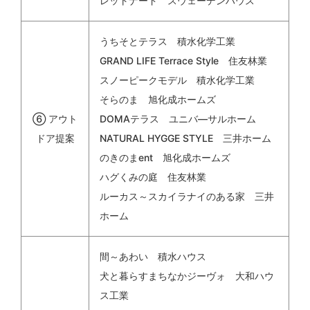
レットナード スウェーデンハウス
うちそとテラス 積水化学工業
GRAND LIFE Terrace Style 住友林業
スノーピークモデル 積水化学工業
そらのま 旭化成ホームズ
⑥ アウト
DOMAテラス ユニバ―サルホーム
ドア提案
NATURAL HYGGE STYLE 三井ホーム
のきのまent 旭化成ホームズ
ハグくみの庭 住友林業
ルーカス～スカイラナイのある家 三井
ホーム
間～あわい 積水ハウス
犬と暮らすまちなかジーヴォ 大和ハウ
ス工業