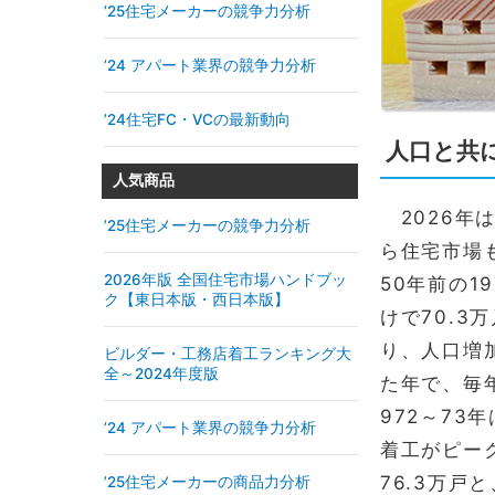
’25住宅メーカーの競争力分析
’24 アパート業界の競争力分析
’24住宅FC・VCの最新動向
人口と共
人気商品
2026年
’25住宅メーカーの競争力分析
ら住宅市場
2026年版 全国住宅市場ハンドブッ
50年前の1
ク【東日本版・西日本版】
けで70.
り、人口増
ビルダー・工務店着工ランキング大
全～2024年度版
た年で、毎
972～73
’24 アパート業界の競争力分析
着工がピーク
76.3万
’25住宅メーカーの商品力分析