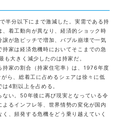
年で半分以下にまで激減した。実需である持
は、着工動向が異なり、経済的ショック時
分譲が急ピッチで増加、バブル崩壊で一気
で持家は経済危機時においてそこまでの急
ら最も大きく減少したのは持家だ。
持家の割合（持家住宅率）は、1976年度
しながら、総着工に占めるシェアは徐々に低
では4割以上を占める。
らない。50年後に再び現実となっている令
によるインフレ等、世界情勢の変化が国内
なく、頻発する危機をどう乗り越えていく