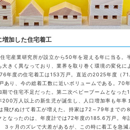
に増加した住宅着工
は住宅産業研究所が設立から50年を迎える年に当る。
も大きく異なっており、業界を取り巻く環境の変化に
976年度の住宅着工は153万戸。直近の2025年度（7
3万戸あり、今の総着工数に近いボリュームである。70
加期で住宅不足だった。第二次ベビーブームとなった19
年200万人以上の新生児が誕生し、人口増加率も年率
年は飛びぬけて着工が増えた。持家は72～79年まで
となったのは、年度計では72年度の185.6万戸。年計で
戸と、３ヶ月のズレで大差があるが、この時に着工を急減