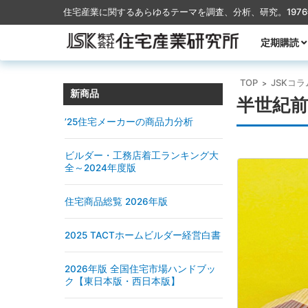
住宅産業に関するあらゆるテーマを調査、分析、研究。197
コンテンツに移動
定期購読
月刊TACT
季刊TACT
週刊住宅産
月刊ハウス
TOP
JSKコラ
>
新商品
半世紀
’25住宅メーカーの商品力分析
ビルダー・工務店着工ランキング大
全～2024年度版
住宅商品総覧 2026年版
2025 TACTホームビルダー経営白書
2026年版 全国住宅市場ハンドブッ
ク【東日本版・西日本版】