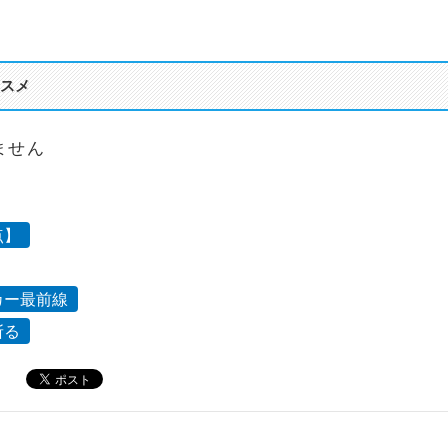
スメ
ません
点】
カー最前線
斬る