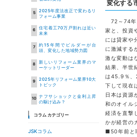
変化する
2025年度法改正で変わるリ
フォーム事業
72～74
住宅着工70万戸割れは近い
家と、投資
未来
には貸家や
約15年間でビルダーが台
に激減する
頭、変化した地域勢力図
激な変動は
新しいリフォーム業界のマ
結果、半世
ーケットリーダー
は45.9％
2025年リフォーム業界10大
トピック
下して現在
日本は資源
ナフサショックと金利上昇
の駆け込み？
和のオイル
経済を直撃
コラム カテゴリー
かが経営の
JSKコラム
■50年前