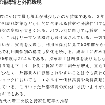
市場構造と外部環境
年度にかけて最も着工が減少したのが貸家である。２
や相続税対策などが目的に含まれる貸家や分譲住宅で
分譲の変動が大きく出る。バブル期に向けては貸家、
が、これはリーマン危機時も繰り返されている。一方
ないが、実需を反映し、利用関係別に見て50年前か
紀で利用関係別の構造も変化を続ける。総着工に占める
、25年度は27.4％である。持家着工は増減を繰り返
は３割を下回り、反対に貸家の着工割合が増え、直近
が少なく、外部要因に影響されやすいことは今も変わ
ショックにおいても、エネルギー価格高騰や為替変動
している。こういった外部環境の変化には抗いようが
カギでもある。
と現代の着工比較と持家住宅率の推移