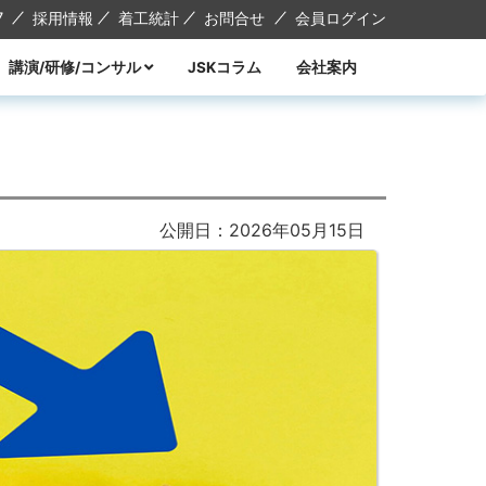
7
採用情報
着工統計
お問合せ
会員ログイン
講演/研修/コンサル
JSKコラム
会社案内
講演
研修
コンサル
講師紹介
公開日：2026年05月15日