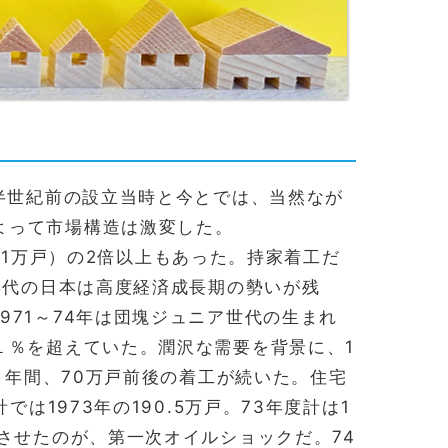
半世紀前の設立当時と今とでは、当然なが
よって市場構造は激変した。
1.1万戸）の2倍以上もあった。持家着工だ
年代の日本は高度経済成長期の勢いが残
71～74年は団塊ジュニア世代の生まれ
１％を超えていた。潤沢な需要を背景に、1
の８年間、70万戸前後の着工が続いた。住宅
は1973年の190.5万戸。73年度計は1
させたのが、第一次オイルショックだ。74