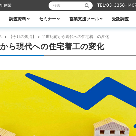
検索:
TEL:03-3358-140
6年創業
調査資料
セミナー
営業支援ツール
受託調査
リフォーム
業エクスプレス
メーカーレポート
全ての資料
ハウスメーカー調査資料
ビルダー調査資料
エリア別着工資料
消費者分析
住宅市場
WEB・デジタル活用
営業ノウハウ
受付中のセミナー
セミナー一覧
講師紹介
TACTテレビ
営業ノウハウ
住宅メーカーの競争力分析
アパート業界の競争力分析
住宅メーカーの商品力分析
住宅商品総覧
TACTホームビルダー経営白書
住宅FC・VCの最新動向
全国住宅市場ハンドブック
全国NO.1ホームビルダー大全集
ビルダー・工務店着工ランキング大全
都道府県別 住宅市場基礎データ
ム
【今月の焦点】
半世紀前から現代への住宅着工の変化
>
>
前から現代への住宅着工の変化