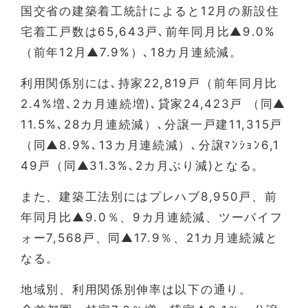
国交省の建築着工統計によると12月の新設住
宅着工戸数は65,643戸､前年同月比▲9.0%
（前年12月▲7.9%）､18カ月連続減。
利用関係別には､持家22,819戸（前年同月比
2.4%増､2カ月連続増)､貸家24,423戸 （同▲
11.5%､28カ月連続減）､分譲一戸建11,315戸
（同▲8.9%､13カ月連続減）､分譲ﾏﾝｼｮﾝ6,1
49戸（同▲31.3%､2カ月ぶり減)となる。
また、建築工法別にはプレハブ8,950戸、前
年同月比▲9.0％、9カ月連続減、ツーバイフ
ォー7,568戸、同▲17.9％、21カ月連続減と
なる。
地域別、利用関係別伸率は以下の通り。