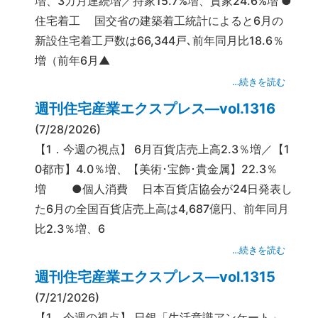
増、3カ月連続増／持家15.7%増、貸家24.6%増 ●
住宅着工 国交省の建築着工統計によると6月の
新設住宅着工戸数は66,344戸､前年同月比18.6％
増（前年6月▲
…続きを読む
週刊住宅産業エクスプレス―vol.1316
(7/28/2026)
【1．今週の視点】 6月百貨店売上高2.3％増／【1
0都市】4.0％増、【美術･宝飾･貴金属】22.3％
増 ●個人消費 日本百貨店協会が24日発表し
た6月の全国百貨店売上高は4,687億円、前年同月
比2.3％増、6
…続きを読む
週刊住宅産業エクスプレス―vol.1315
(7/21/2026)
【1．今週の視点】 日銀「生活意識アンケート」