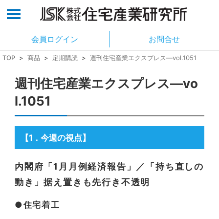
会員ログイン
お問合せ
TOP
>
商品
>
定期購読
>
週刊住宅産業エクスプレス―vol.1051
週刊住宅産業エクスプレス―vo
l.1051
【1
今週の視点】
．
内閣府「1月月例経済報告」／「持ち直しの
動き」据え置きも先行き不透明
●住宅着工