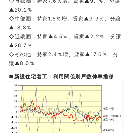
◇首都圏：持家7.6％増、貸家▲9.1％、分譲
▲20.2％
◇中部圏：持家1.5％増、貸家▲9.9％、分譲
▲18.8％
◇近畿圏：持家▲4.5％、貸家▲2.2％、分譲
▲26.7％
◇その他：持家2.4％増、貸家▲17.6％、分
譲▲8.0％
■新設住宅着工：利用関係別戸数伸率推移