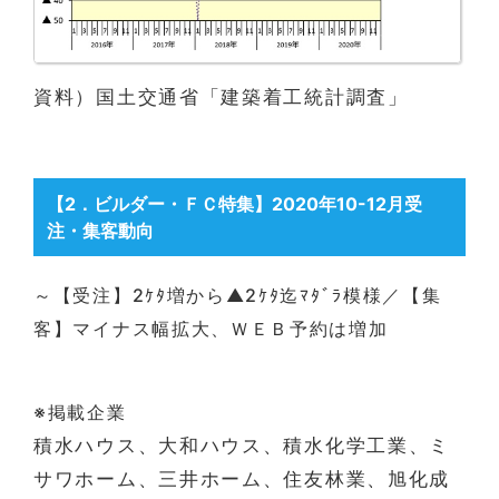
資料）国土交通省「建築着工統計調査」
【2
．ビルダー・ＦＣ特集
】2020年10-12月受
注・集客動向
～【受注】2ｹﾀ増から▲2ｹﾀ迄ﾏﾀﾞﾗ模様／【集
客】マイナス幅拡大、ＷＥＢ予約は増加
※掲載企業
積水ハウス、大和ハウス、積水化学工業、ミ
サワホーム、三井ホーム、住友林業、旭化成