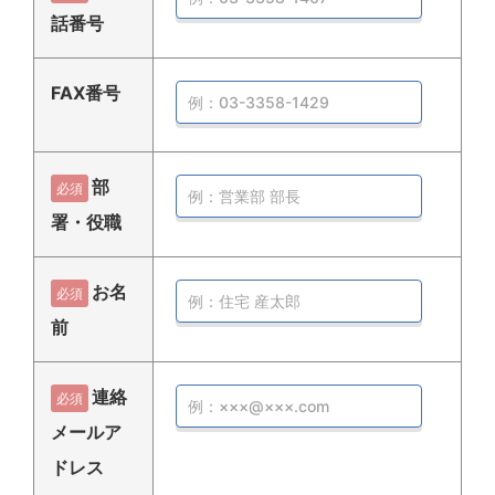
話番号
FAX番号
部
必須
署・役職
お名
必須
前
連絡
必須
メールア
ドレス