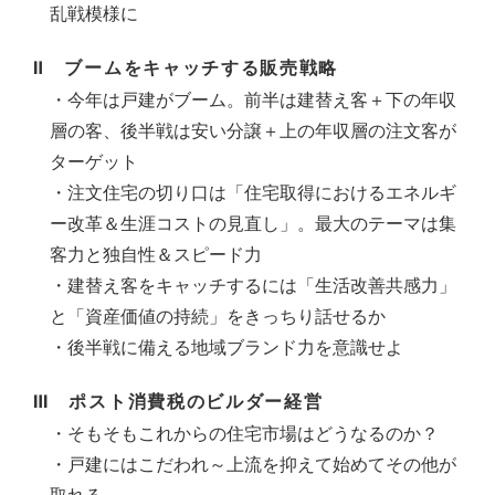
乱戦模様に
Ⅱ ブームをキャッチする販売戦略
・今年は戸建がブーム。前半は建替え客＋下の年収
層の客、後半戦は安い分譲＋上の年収層の注文客が
ターゲット
・注文住宅の切り口は「住宅取得におけるエネルギ
ー改革＆生涯コストの見直し」。最大のテーマは集
客力と独自性＆スピード力
・建替え客をキャッチするには「生活改善共感力」
と「資産価値の持続」をきっちり話せるか
・後半戦に備える地域ブランド力を意識せよ
Ⅲ ポスト消費税のビルダー経営
・そもそもこれからの住宅市場はどうなるのか？
・戸建にはこだわれ～上流を抑えて始めてその他が
取れる。