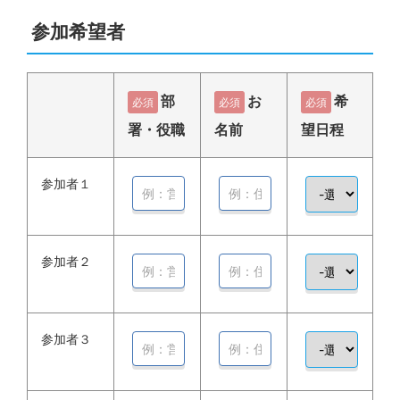
参加希望者
部
お
希
必須
必須
必須
署・役職
名前
望日程
参加者１
参加者２
参加者３