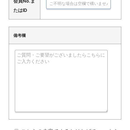
会員No.ま
たはID
備考欄