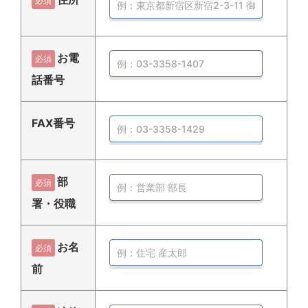
必須
お電
必須
話番号
FAX番号
部
必須
署・役職
お名
必須
前