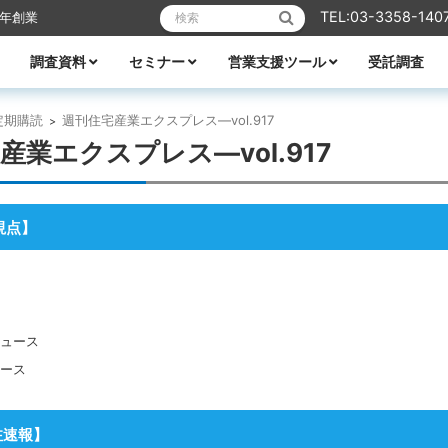
検索:
TEL:03-3358-140
6年創業
調査資料
セミナー
営業支援ツール
受託調査
リフォーム
業エクスプレス
メーカーレポート
全ての資料
ハウスメーカー調査資料
ビルダー調査資料
エリア別着工資料
消費者分析
住宅市場
WEB・デジタル活用
営業ノウハウ
受付中のセミナー
セミナー一覧
講師紹介
TACTテレビ
営業ノウハウ
住宅メーカーの競争力分析
アパート業界の競争力分析
住宅メーカーの商品力分析
住宅商品総覧
TACTホームビルダー経営白書
住宅FC・VCの最新動向
全国住宅市場ハンドブック
全国NO.1ホームビルダー大全集
ビルダー・工務店着工ランキング大全
都道府県別 住宅市場基礎データ
定期購読
週刊住宅産業エクスプレス―vol.917
>
産業エクスプレス―vol.917
視点
】
ュース
ース
注速報
】