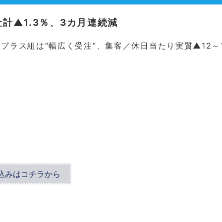
社計▲1.3％、3カ月連続減
ラス組は“幅広く受注”、集客／休日当たり実質▲12～
込みはコチラから