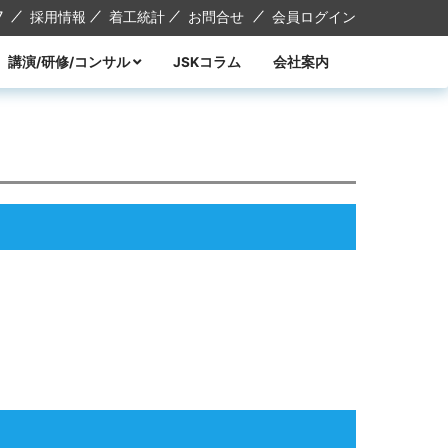
7
採用情報
着工統計
お問合せ
会員ログイン
講演/研修/コンサル
JSKコラム
会社案内
講演
研修
コンサル
講師紹介