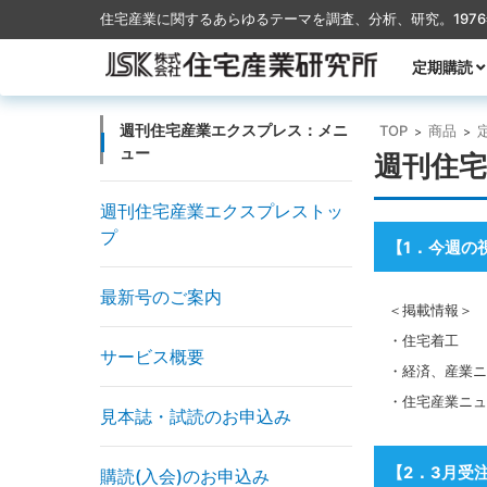
住宅産業に関するあらゆるテーマを調査、分析、研究。197
コンテンツに移動
定期購読
月刊TACT
季刊TACT
週刊住宅産
月刊ハウス
週刊住宅産業エクスプレス：メニ
TOP
商品
>
>
ュー
週刊住宅
週刊住宅産業エクスプレストッ
プ
．
【1
今週の
最新号のご案内
＜掲載情報＞
・住宅着工
サービス概要
・経済、産業ニ
・住宅産業ニュ
見本誌・試読のお申込み
．
【2
3月受
購読(入会)のお申込み