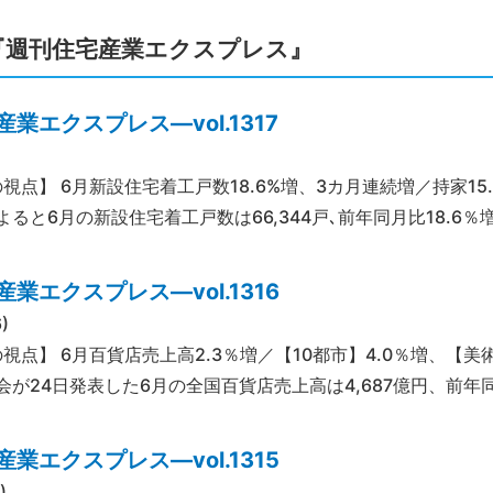
『週刊住宅産業エクスプレス』
業エクスプレス―vol.1317
視点】 6月新設住宅着工戸数18.6%増、3カ月連続増／持家15
ると6月の新設住宅着工戸数は66,344戸､前年同月比18.6％
業エクスプレス―vol.1316
)
の視点】 6月百貨店売上高2.3％増／【10都市】4.0％増、【
会が24日発表した6月の全国百貨店売上高は4,687億円、前年同
業エクスプレス―vol.1315
)