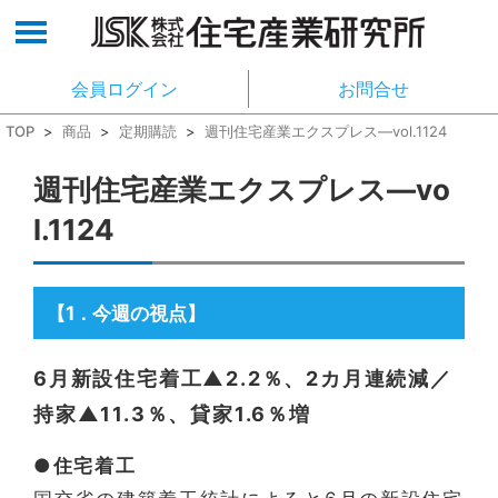
会員ログイン
お問合せ
TOP
>
商品
>
定期購読
>
週刊住宅産業エクスプレス―vol.1124
週刊住宅産業エクスプレス―vo
l.1124
【1
今週の視点】
．
6月新設住宅着工▲2.2％、2カ月連続減／
持家▲11.3％、貸家1.6％増
●住宅着工