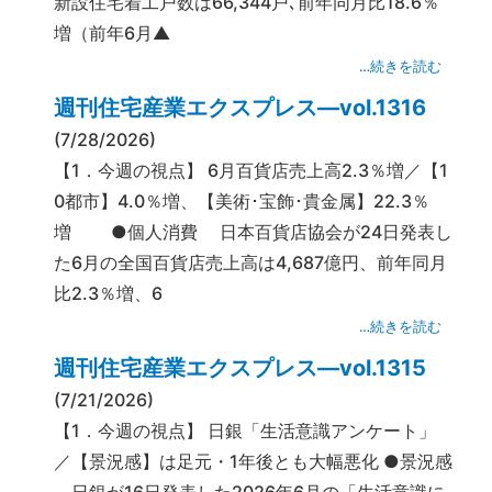
新設住宅着工戸数は66,344戸､前年同月比18.6％
増（前年6月▲
…続きを読む
週刊住宅産業エクスプレス―vol.1316
(7/28/2026)
【1．今週の視点】 6月百貨店売上高2.3％増／【1
0都市】4.0％増、【美術･宝飾･貴金属】22.3％
増 ●個人消費 日本百貨店協会が24日発表し
た6月の全国百貨店売上高は4,687億円、前年同月
比2.3％増、6
…続きを読む
週刊住宅産業エクスプレス―vol.1315
(7/21/2026)
【1．今週の視点】 日銀「生活意識アンケート」
／【景況感】は足元・1年後とも大幅悪化 ●景況感