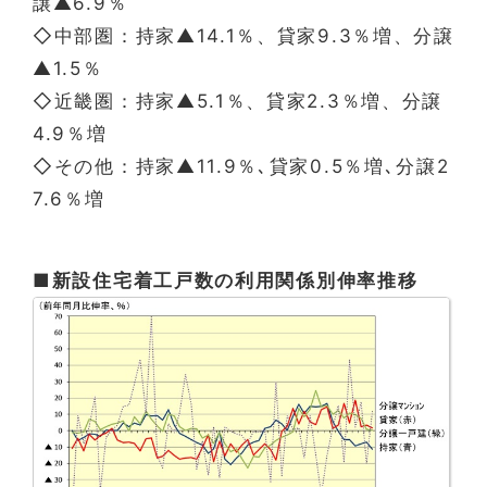
譲▲6.9％
◇中部圏：持家▲14.1％、貸家9.3％増、分譲
▲1.5％
◇近畿圏：持家▲5.1％、貸家2.3％増、分譲
4.9％増
◇その他：持家▲11.9％､貸家0.5％増､分譲2
7.6％増
■新設住宅着工戸数の利用関係別伸率推移