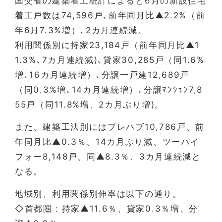
国交省の建築着工統計によると6月の新設住宅
着工戸数は74,596戸､前年同月比▲2.2%（前
年6月7.3%増）､2カ月連続減。
利用関係別に持家23,184戸（前年同月比▲1
1.3%､7カ月連続減)､貸家30,285戸（同1.6%
増､16カ月連続増）､分譲一戸建12,689戸
（同0.3%増､14カ月連続増）､分譲ﾏﾝｼｮﾝ7,8
55戸（同11.8%増、2カ月ぶり増)。
また、建築工法別にはプレハブ10,786戸、前
年同月比▲0.3％、14カ月ぶり減、ツーバイ
フォー8,148戸、同▲8.3％、3カ月連続減と
なる。
地域別、利用関係別伸率は以下の通り。
◇首都圏：持家▲11.6％、貸家0.3％増、分