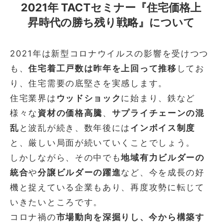
2021年 TACTセミナー『住宅価格上
昇時代の勝ち残り戦略』について
2021年は新型コロナウイルスの影響を受けつつ
も、
住宅着工戸数は昨年を上回って推移
してお
り、住宅需要の底堅さを実感します。
住宅業界は
ウッドショック
に始まり、鉄など
様々な
資材の価格高騰
、
サプライチェーンの混
乱
と波乱が続き、数年後には
インボイス制度
と、厳しい局面が続いていくことでしょう。
しかしながら、その中でも
地域有力ビルダーの
統合
や
分譲ビルダーの躍進
など、今を成長の好
機と捉えている企業もあり、再度攻勢に転じて
いきたいところです。
コロナ禍の
市場動向を深掘りし、今から構築す