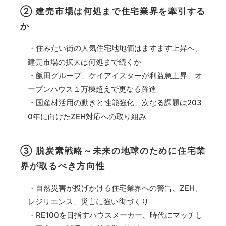
② 建売市場は何処まで住宅業界を牽引する
か
・住みたい街の人気住宅地地価はますます上昇へ、
建売市場の拡大は何処まで続くか
・飯田グループ、ケイアイスターが利益急上昇、オ
ープンハウス１万棟超えで更なる躍進
・国産材活用の動きと性能強化、次なる課題は203
0年に向けたZEH対応への取り組み
③ 脱炭素戦略～未来の地球のために住宅業
界が取るべき方向性
・自然災害が投げかける住宅業界への警告、ZEH、
レジリエンス、災害に強い街づくり
・RE100を目指すハウスメーカー、時代にマッチし