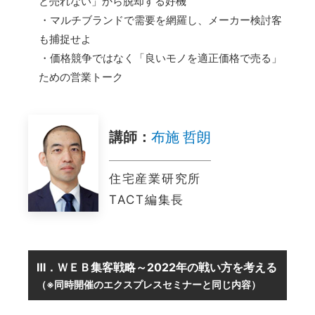
と売れない」から脱却する好機
・マルチブランドで需要を網羅し、メーカー検討客
も捕捉せよ
・価格競争ではなく「良いモノを適正価格で売る」
ための営業トーク
講師：
布施 哲朗
住宅産業研究所
TACT編集長
Ⅲ．ＷＥＢ集客戦略～2022年の戦い方を考える
（※同時開催のエクスプレスセミナーと同じ内容）