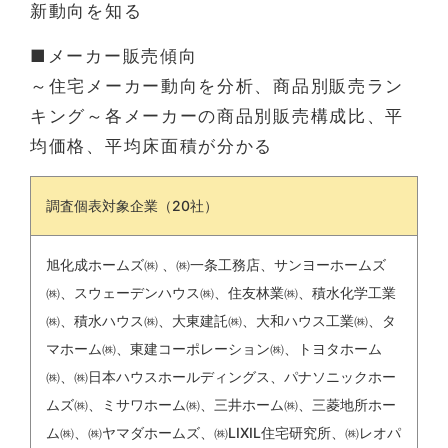
新動向を知る
■メーカー販売傾向
～住宅メーカー動向を分析、商品別販売ラン
キング～各メーカーの商品別販売構成比、平
均価格、平均床面積が分かる
調査個表対象企業（20社）
旭化成ホームズ㈱ 、㈱一条工務店、サンヨーホームズ
㈱、スウェーデンハウス㈱、住友林業㈱、積水化学工業
㈱、積水ハウス㈱、大東建託㈱、大和ハウス工業㈱、タ
マホーム㈱、東建コーポレーション㈱、トヨタホーム
㈱、㈱日本ハウスホールディングス、パナソニックホー
ムズ㈱、ミサワホーム㈱、三井ホーム㈱、三菱地所ホー
ム㈱、㈱ヤマダホームズ、㈱LIXIL住宅研究所、㈱レオパ