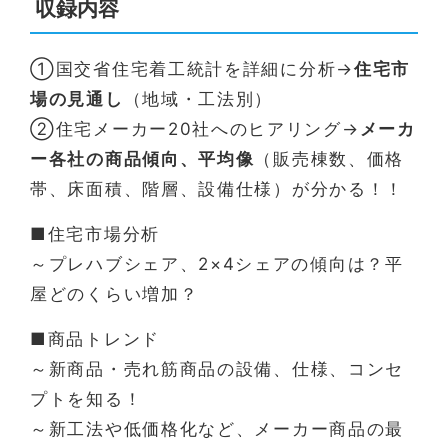
収録内容
①国交省住宅着工統計を詳細に分析→
住宅市
場の見通し
（地域・工法別）
②住宅メーカー20社へのヒアリング→
メーカ
ー各社の商品傾向、平均像
（販売棟数、価格
帯、床面積、階層、設備仕様）が分かる！！
■住宅市場分析
～プレハブシェア、2×4シェアの傾向は？平
屋どのくらい増加？
■商品トレンド
～新商品・売れ筋商品の設備、仕様、コンセ
プトを知る！
～新工法や低価格化など、メーカー商品の最