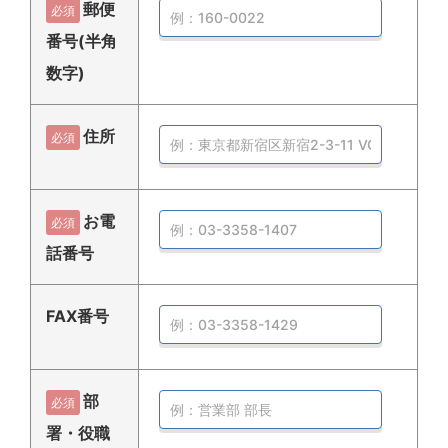
郵便
必須
番号(半角
数字)
住所
必須
お電
必須
話番号
FAX番号
部
必須
署・役職