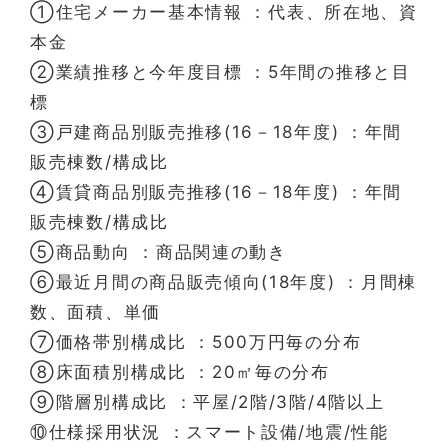
①住宅メーカー基本情報 ：代表、所在地、資
本金
②業績推移と今年度目標 ：5年間の推移と目
標
③戸建商品別販売推移(16－18年度) ：年間
販売棟数/構成比
④賃貸商品別販売推移(16－18年度) ：年間
販売棟数/構成比
⑤商品動向 ：商品関連の動き
⑥最近月間の商品販売傾向(18年度) ：月間棟
数、面積、単価
⑦価格帯別構成比 ：500万円毎の分布
⑧床面積別構成比 ：20㎡毎の分布
⑨階層別構成比 ：平屋/2階/3階/4階以上
⑩仕様採用状況 ：スマート設備/地震/性能