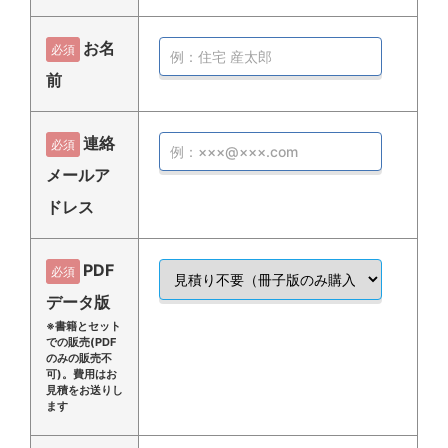
お名
必須
前
連絡
必須
メールア
ドレス
PDF
必須
データ版
※書籍とセット
での販売(PDF
のみの販売不
可)。費用はお
見積をお送りし
ます