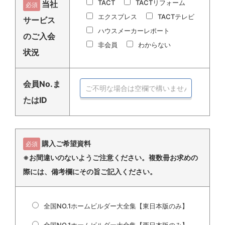
TACT
TACTリフォーム
当社
必須
エクスプレス
TACTテレビ
サービス
ハウスメーカーレポート
のご入会
非会員
わからない
状況
会員No.ま
たはID
購入ご希望資料
必須
※お間違いのないようご注意ください。複数冊お求めの
際には、備考欄にその旨ご記入ください。
全国NO.1ホームビルダー大全集【東日本版のみ】
全国NO.1ホームビルダー大全集【西日本版のみ】