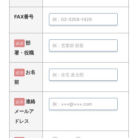
FAX番号
部
必須
署・役職
お名
必須
前
連絡
必須
メールア
ドレス