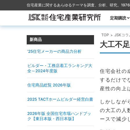
住宅産業に関するあらゆるテーマを調査、分析、研究。197
コンテンツに移動
定期購読
月刊TACT
季刊TACT
週刊住宅産
月刊ハウス
TOP
JSKコラ
>
新商品
大工不
’25住宅メーカーの商品力分析
ビルダー・工務店着工ランキング大
住宅会社の
全～2024年度版
するだけで
住宅商品総覧 2026年版
産性の向上
2025 TACTホームビルダー経営白書
しかしなが
の大工の人数
2026年版 全国住宅市場ハンドブッ
ースで減少
ク【東日本版・西日本版】