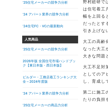
野村総研で
’25住宅メーカーの競争力分析
は住宅着工
’24 アパート業界の競争力分析
幅を上回る
だったとす
’24住宅FC・VCの最新動向
引き上げな
人気商品
大工の高齢化
なった大工
’25住宅メーカーの競争力分析
大きな問題
2026年版 全国住宅市場ハンドブッ
ク【東日本版・西日本版】
大工不足対
としてのア
ビルダー・工務店着工ランキング大
し、育成し
全～2024年度版
第二に施工
’24 アパート業界の競争力分析
たりの負担
’25住宅メーカーの商品力分析