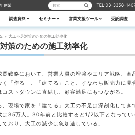
検索:
TEL:03-3358-140
6年創業
調査資料
セミナー
営業支援ツール
受託調査
リフォーム
業エクスプレス
メーカーレポート
全ての資料
ハウスメーカー調査資料
ビルダー調査資料
エリア別着工資料
消費者分析
住宅市場
WEB・デジタル活用
営業ノウハウ
受付中のセミナー
セミナー一覧
講師紹介
TACTテレビ
営業ノウハウ
住宅メーカーの競争力分析
アパート業界の競争力分析
住宅メーカーの商品力分析
住宅商品総覧
TACTホームビルダー経営白書
住宅FC・VCの最新動向
全国住宅市場ハンドブック
全国NO.1ホームビルダー大全集
ビルダー・工務店着工ランキング大全
都道府県別 住宅市場基礎データ
ム
大工不足対策のための施工効率化
>
足対策のための施工効率化
成長戦略において、営業人員の増強やエリア戦略、商
なく「作る」、「建てる」こと、すなわち販売力に見
はコストダウンに直結し、顧客満足にもつながる。
ら、現場で家を「建てる」大工の不足は深刻化してきて
は35万人。30年前と比較すると1/2以下となってい
しており、大工の減少は急加速している。