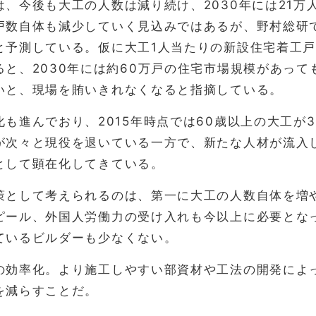
は、今後も大工の人数は減り続け、2030年には21
戸数自体も減少していく見込みではあるが、野村総研
と予測している。仮に大工1人当たりの新設住宅着工戸
ると、2030年には約60万戸の住宅市場規模があって
いと、現場を賄いきれなくなると指摘している。
も進んでおり、2015年時点では60歳以上の大工が
が次々と現役を退いている一方で、新たな人材が流入
として顕在化してきている。
策として考えられるのは、第一に大工の人数自体を増
ピール、外国人労働力の受け入れも今以上に必要とな
ているビルダーも少なくない。
の効率化。より施工しやすい部資材や工法の開発によ
を減らすことだ。