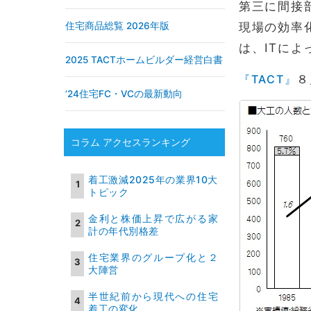
第三に間接
住宅商品総覧 2026年版
現場の効率
は、ITに
2025 TACTホームビルダー経営白書
『TACT』
８
’24住宅FC・VCの最新動向
コラム アクセスランキング
着工激減2025年の業界10大
トピック
金利と株価上昇で広がる家
計の年代別格差
住宅業界のグループ化と２
大陣営
半世紀前から現代への住宅
着工の変化