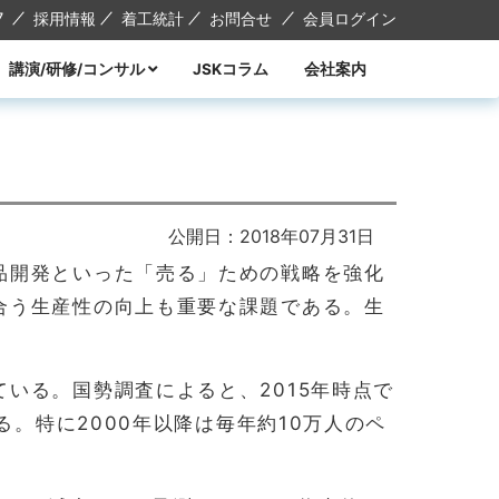
7
採用情報
着工統計
お問合せ
会員ログイン
講演/研修/コンサル
JSKコラム
会社案内
講演
研修
コンサル
講師紹介
公開日：2018年07月31日
品開発といった「売る」ための戦略を強化
合う生産性の向上も重要な課題である。生
いる。国勢調査によると、2015年時点で
る。特に2000年以降は毎年約10万人のペ