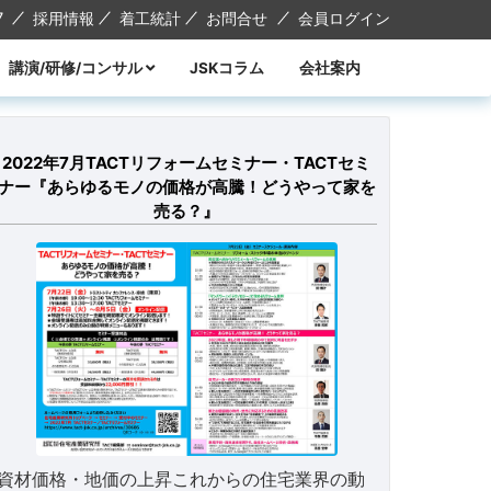
7
採用情報
着工統計
お問合せ
会員ログイン
講演/研修/コンサル
JSKコラム
会社案内
講演
研修
コンサル
講師紹介
2022年7月TACTリフォームセミナー・TACTセミ
ナー『あらゆるモノの価格が高騰！どうやって家を
売る？』
資材価格・地価の上昇これからの住宅業界の動