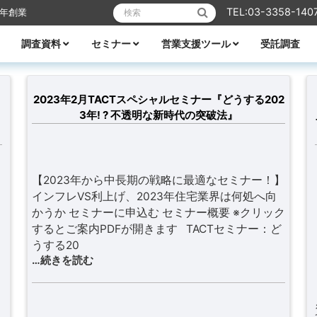
検索:
TEL:03-3358-140
6年創業
調査資料
セミナー
営業支援ツール
受託調査
リフォーム
業エクスプレス
メーカーレポート
全ての資料
ハウスメーカー調査資料
ビルダー調査資料
エリア別着工資料
消費者分析
住宅市場
WEB・デジタル活用
営業ノウハウ
受付中のセミナー
セミナー一覧
講師紹介
TACTテレビ
営業ノウハウ
住宅メーカーの競争力分析
アパート業界の競争力分析
住宅メーカーの商品力分析
住宅商品総覧
TACTホームビルダー経営白書
住宅FC・VCの最新動向
全国住宅市場ハンドブック
全国NO.1ホームビルダー大全集
ビルダー・工務店着工ランキング大全
都道府県別 住宅市場基礎データ
2023年2月TACTスペシャルセミナー『どうする202
3年! ? 不透明な新時代の突破法』
【2023年から中長期の戦略に最適なセミナー！】
インフレVS利上げ、2023年住宅業界は何処へ向
かうか セミナーに申込む セミナー概要 ※クリック
するとご案内PDFが開きます TACTセミナー：ど
うする20
…続きを読む