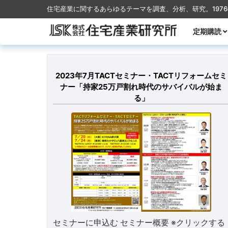
住宅産業に関するあらゆるテーマを調査、分析、研究。197
コンテンツに移動
定期購読
月刊TACT
季刊TACT
週刊住宅産
月刊ハウス
2023年7月TACTセミナー・TACTリフォームセミ
ナー「持家25万戸割れ時代のサバイバルが始ま
る」
セミナーに申込む セミナー概要 ※クリックする