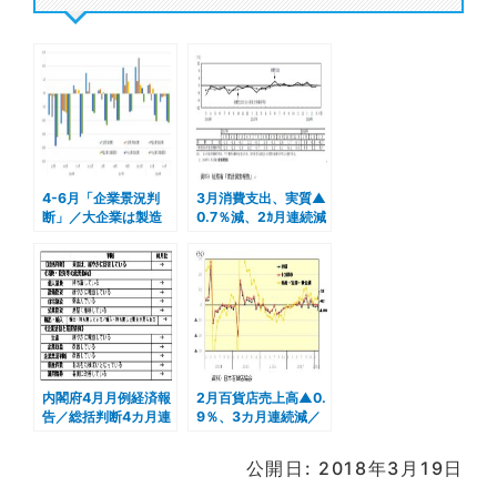
4-6月「企業景況判
3月消費支出、実質▲
断」／大企業は製造
0.7％減、2ｶ月連続減
業・非製造業とも4四
半期ぶりマイナス
内閣府4月月例経済報
2月百貨店売上高▲0.
告／総括判断4カ月連
9％、3カ月連続減／
続「緩やかな回復」維
都市部、富裕層は堅調
持
も地方苦戦
公開日: 2018年3月19日