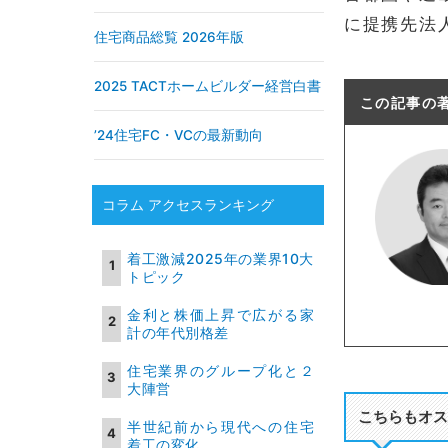
に提携先法
住宅商品総覧 2026年版
2025 TACTホームビルダー経営白書
この記事の
’24住宅FC・VCの最新動向
コラム アクセスランキング
着工激減2025年の業界10大
トピック
金利と株価上昇で広がる家
計の年代別格差
住宅業界のグループ化と２
大陣営
こちらもオス
半世紀前から現代への住宅
着工の変化