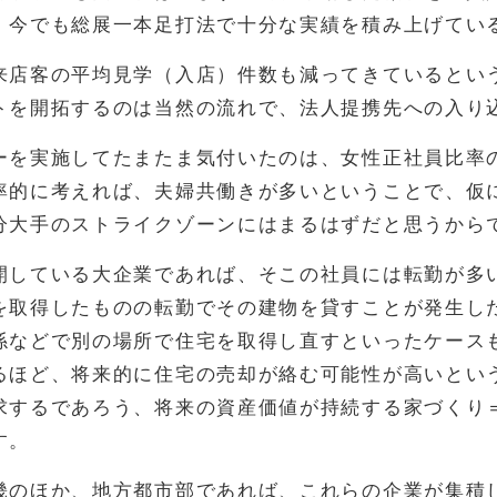
、今でも総展一本足打法で十分な実績を積み上げてい
来店客の平均見学（入店）件数も減ってきているとい
トを開拓するのは当然の流れで、法人提携先への入り
ーを実施してたまたま気付いたのは、女性正社員比率
率的に考えれば、夫婦共働きが多いということで、仮
分大手のストライクゾーンにはまるはずだと思うから
開している大企業であれば、そこの社員には転勤が多
を取得したものの転勤でその建物を貸すことが発生し
係などで別の場所で住宅を取得し直すといったケース
るほど、将来的に住宅の売却が絡む可能性が高いとい
求するであろう、将来の資産価値が持続する家づくり
す。
畿のほか、地方都市部であれば、これらの企業が集積