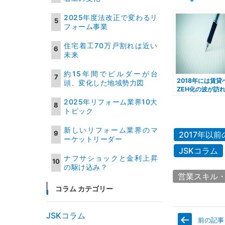
2025年度法改正で変わるリ
フォーム事業
住宅着工70万戸割れは近い
未来
約15年間でビルダーが台
2018年には賃貸
頭、変化した地域勢力図
ZEH化の波が訪
る？
2025年リフォーム業界10大
トピック
新しいリフォーム業界のマ
2017年以
ーケットリーダー
JSKコラム
ナフサショックと金利上昇
の駆け込み？
営業スキル
コラム カテゴリー
JSKコラム
前の記事