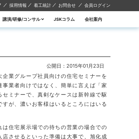
7
採用情報
着工統計
お問合せ
会員ログイン
講演/研修/コンサル
JSKコラム
会社案内
講演
研修
コンサル
講師紹介
公開日：2015年01月23日
大企業グループ社員向けの住宅セミナーを
連事業者向けではなく、簡単に言えば「家
るセミナーで、真剣なケースは新幹線で駆
ですが、濃いお客様はいるところにはいる
れは住宅展示場での待ちの営業の場合での
入店させるといった準備は大事で、旭化成