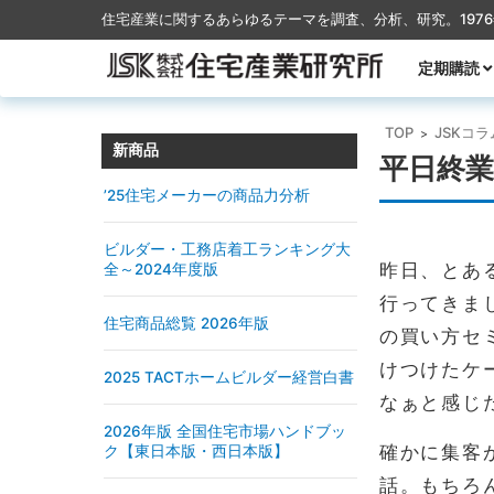
住宅産業に関するあらゆるテーマを調査、分析、研究。197
コンテンツに移動
定期購読
月刊TACT
季刊TACT
週刊住宅産
月刊ハウス
TOP
JSKコラ
>
新商品
平日終
’25住宅メーカーの商品力分析
ビルダー・工務店着工ランキング大
昨日、とあ
全～2024年度版
行ってきま
住宅商品総覧 2026年版
の買い方セ
けつけたケ
2025 TACTホームビルダー経営白書
なぁと感じ
2026年版 全国住宅市場ハンドブッ
確かに集客
ク【東日本版・西日本版】
話。もちろ