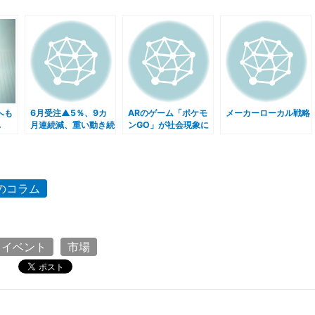
へも
6月受注▲5％、9カ
ARのゲーム「ポケモ
メーカーローカル戦略
れ
月連続減、重い動き続
ンGO」が社会現象に
く
前のコラム
・イベント
市場