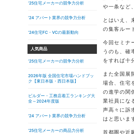
’25住宅メーカーの競争力分析
や一条など
’24 アパート業界の競争力分析
とはいえ、
の集客ルー
’24住宅FC・VCの最新動向
今回セミナ
人気商品
うのも、確
をすれば十
’25住宅メーカーの競争力分析
また全国展
2026年版 全国住宅市場ハンドブッ
ク【東日本版・西日本版】
場合、住宅
の進学の関
ビルダー・工務店着工ランキング大
業社員にな
全～2024年度版
声高々に訴
’24 アパート業界の競争力分析
はと思いま
’25住宅メーカーの商品力分析
首都圏や近