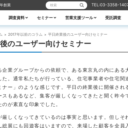
検索:
TEL:03-3358-140
6年創業
調査資料
セミナー
営業支援ツール
受託調査
リフォーム
業エクスプレス
メーカーレポート
全ての資料
ハウスメーカー調査資料
ビルダー調査資料
エリア別着工資料
消費者分析
住宅市場
WEB・デジタル活用
営業ノウハウ
受付中のセミナー
セミナー一覧
講師紹介
TACTテレビ
営業ノウハウ
住宅メーカーの競争力分析
アパート業界の競争力分析
住宅メーカーの商品力分析
住宅商品総覧
TACTホームビルダー経営白書
住宅FC・VCの最新動向
全国住宅市場ハンドブック
全国NO.1ホームビルダー大全集
ビルダー・工務店着工ランキング大全
都道府県別 住宅市場基礎データ
ム
2017年以前のコラム
平日終業後のユーザー向けセミナー
>
>
業後のユーザー向けセミナー
る企業グループからの依頼で、ある東京丸の内にある
した。通常私たちが行っている、住宅事業者や住宅関
ミナー」のような感じです。平日の終業後に開催され
ースもあるなど、集客が厳しくなってきたと聞く昨今
たのが素直な印象でした。
が厳しくなってきているのは事実と思います。但しそ
ん総展にも回遊客はいますので、来場した顧客を全員