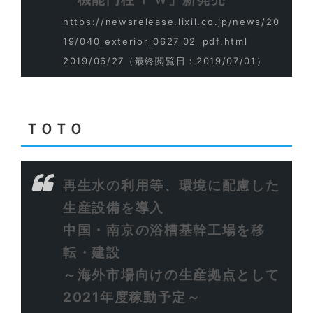
https://newsrelease.lixil.co.jp/news/20
19/040_exterior_0627_02_pdf.html
2019/06/27
（最終閲覧日：2019/07/01）
ＴＯＴＯ
再生水の利用等、環境に配慮した
生産設備を導入
中国・南京の浴槽基幹工場を移
転・建設
～海外市場向けの生産拠点として
2021年度稼動予定～