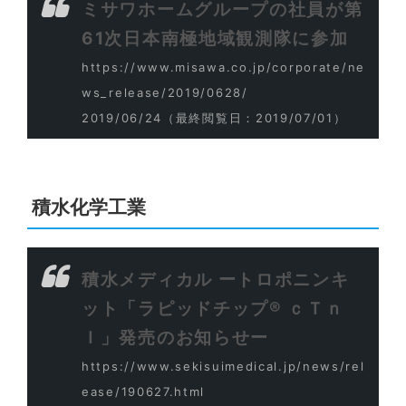
ミサワホームグループの社員が第
61次日本南極地域観測隊に参加
https://www.misawa.co.jp/corporate/ne
ws_release/2019/0628/
2019/06/24
（最終閲覧日：2019/07/01）
積水化学工業
積水メディカル ートロポニンキ
ット「ラピッドチップ® ｃＴｎ
Ｉ」発売のお知らせー
https://www.sekisuimedical.jp/news/rel
ease/190627.html