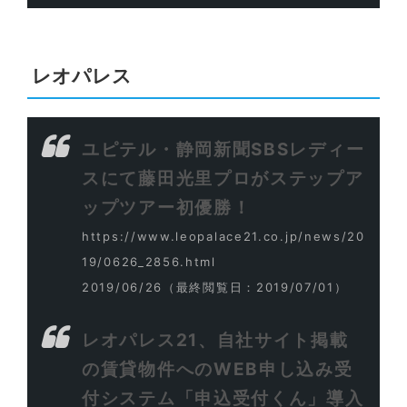
レオパレス
ユピテル・静岡新聞SBSレディー
スにて藤田光里プロがステップア
ップツアー初優勝！
https://www.leopalace21.co.jp/news/20
19/0626_2856.html
2019/06/26
（最終閲覧日：2019/07/01）
レオパレス21、自社サイト掲載
の賃貸物件へのWEB申し込み受
付システム「申込受付くん」導入