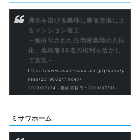
脚光を浴びる築地に等価交換によ
るマンション着工
～細分化された住宅密集地の共同
化、地権者38名の権利を活かし
て実現～
https://www.asahi-kasei.co.jp/j-koho/p
ress/20190624/index/
2019/06/24
（最終閲覧日：2019/07/01）
ミサワホーム