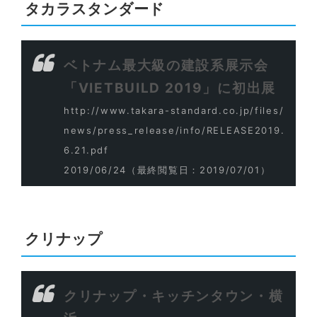
タカラスタンダード
ベトナム最大級の建設系展示会
「VIETBUILD 2019」に初出展
http://www.takara-standard.co.jp/files/
news/press_release/info/RELEASE2019.
6.21.pdf
2019/06/24
（最終閲覧日：2019/07/01）
クリナップ
クリナップ・キッチンタウン・横