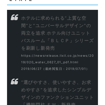
ホテルに求められる“上質な空
間”と“ユニバーサルデザイン”の
両立を追求 ホテル向けユニット
バスルーム「ＢＬＣＰ」シリーズ
を刷新し新発売
https://newsrelease.lixil.co.jp/news/20
19/020_water_0627_01_pdf.html
2019/06/27
（最終閲覧日：2019/07/01）
“選びやすさ、使いやすさ、お求
めやすさ”を追求したシンプルデ
ザインのファンクションユニット
「機能門柱 ＦＷ」新発売