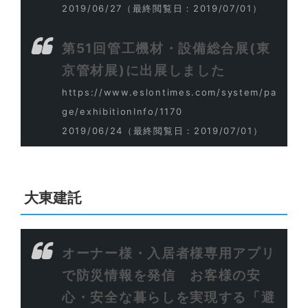
2019/06/27
（最終閲覧日：2019/07/01）
第51回管工機材・設備総合展(東
京管材展)に出展しました
https://www.eslontimes.com/system/pa
ge/exhibitionInfo/1170
2019/06/24
（最終閲覧日：2019/07/01）
大東建託
オーナー様・入居者様専用アプリ
で防災情報を発信 お客様の安
心・安全な暮らしを実現する「避