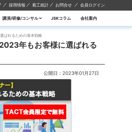
7
採用情報
着工統計
お問合せ
会員ログイン
講演/研修/コンサル
JSKコラム
会社案内
講演
研修
コンサル
講師紹介
様に選ばれるための基本戦略
2023年もお客様に選ばれる
公開日：2023年01月27日