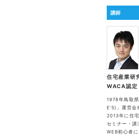
講師
住宅産業
WACA認定
1978年鳥取
E’S)」運
2013年に
セミナー・講
WEB初心者