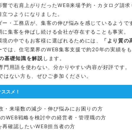
影響で右肩上がりだったWEB来場予約・カタログ請求
目立つようになりました。
ダー・工務店が、集客の伸び悩みを感じているようで
調に集客を伸ばし続ける会社が存在することも事実。
環境の中でもお客様に選ばれるためには、
「より質の
ーでは、住宅業界のWEB集客支援で約20年の実績を
略の基礎知識を解説
します。
B専門用語を使わない、分かりやすい内容が好評です。
者ではない方も、ぜひご参加ください。
オススメ！
響数・来場数の減少・伸び悩みにお困りの方
度のWEB戦略を検討中の経営者・管理職の方
を再確認したいWEB担当者の方