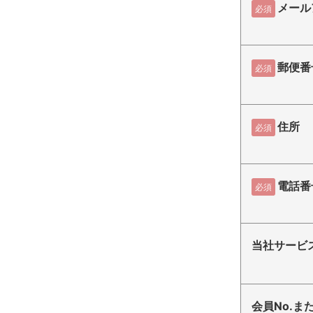
メール
必須
郵便番
必須
住所
必須
電話番
必須
当社サービ
会員No.また