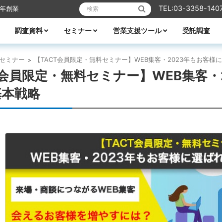
検索:
TEL:03-3358-140
6年創業
調査資料
セミナー
営業支援ツール
受託調査
リフォーム
業エクスプレス
メーカーレポート
全ての資料
ハウスメーカー調査資料
ビルダー調査資料
エリア別着工資料
消費者分析
住宅市場
WEB・デジタル活用
営業ノウハウ
受付中のセミナー
セミナー一覧
講師紹介
TACTテレビ
営業ノウハウ
住宅メーカーの競争力分析
アパート業界の競争力分析
住宅メーカーの商品力分析
住宅商品総覧
TACTホームビルダー経営白書
住宅FC・VCの最新動向
全国住宅市場ハンドブック
全国NO.1ホームビルダー大全集
ビルダー・工務店着工ランキング大全
都道府県別 住宅市場基礎データ
セミナー
【TACT会員限定・無料セミナー】WEB集客・2023年もお客
>
T会員限定・無料セミナー】WEB集客・
基本戦略