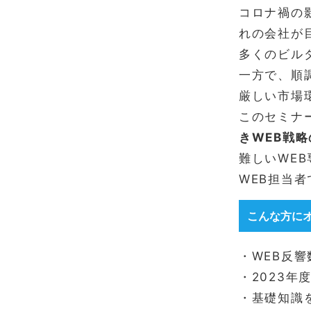
コロナ禍の
れの会社が
多くのビル
一方で、順
厳しい市場
このセミナ
きWEB戦
難しいWE
WEB担当
こんな方に
・WEB反
・2023年
・基礎知識