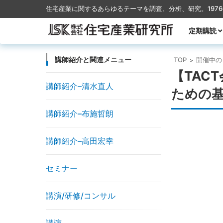
住宅産業に関するあらゆるテーマを調査、分析、研究。197
コンテンツに移動
定期購読
月刊TACT
季刊TACT
週刊住宅産
月刊ハウス
講師紹介と関連メニュー
TOP
開催中の
>
【TAC
講師紹介–清水直人
ための
講師紹介–布施哲朗
講師紹介–高田宏幸
セミナー
講演/研修/コンサル