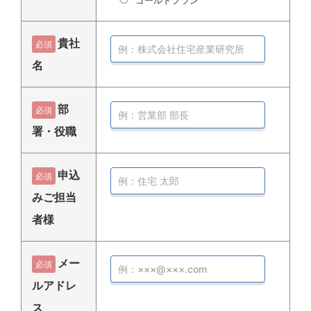
貴社
必須
名
部
必須
署・役職
申込
必須
みご担当
者様
メー
必須
ルアドレ
ス