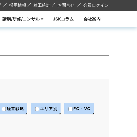
7
採用情報
着工統計
お問合せ
会員ログイン
講演/研修/コンサル
JSKコラム
会社案内
講演
研修
コンサル
講師紹介
経営戦略
エリア別
FC・VC