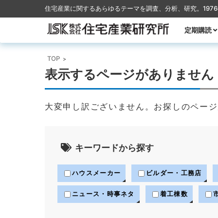
住宅産業に関するあらゆるテーマを調査、分析、研究。197
コンテンツに移動
定期購読
月刊TACT
季刊TACT
週刊住宅産
月刊ハウス
TOP
>
表示するページがありません
大変申し訳ございません。お探しのページ
キーワードから探す
ハウスメーカー
ビルダー・工務店
ニュース・時事ネタ
着工棟数